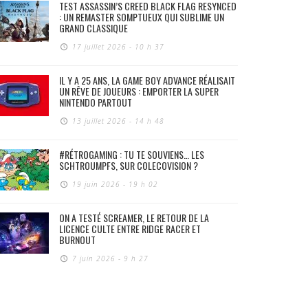
TEST ASSASSIN’S CREED BLACK FLAG RESYNCED
: UN REMASTER SOMPTUEUX QUI SUBLIME UN
GRAND CLASSIQUE
17 juillet 2026 - 10 h 37
IL Y A 25 ANS, LA GAME BOY ADVANCE RÉALISAIT
UN RÊVE DE JOUEURS : EMPORTER LA SUPER
NINTENDO PARTOUT
13 juillet 2026 - 14 h 48
#RÉTROGAMING : TU TE SOUVIENS… LES
SCHTROUMPFS, SUR COLECOVISION ?
19 juin 2026 - 19 h 02
ON A TESTÉ SCREAMER, LE RETOUR DE LA
LICENCE CULTE ENTRE RIDGE RACER ET
BURNOUT
7 juin 2026 - 9 h 27