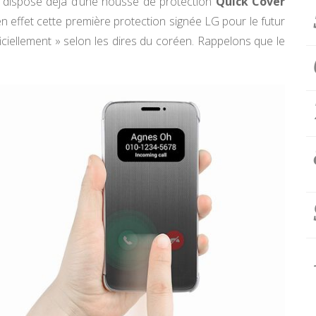
G dispose déjà d’une housse de protection
Quick Cover
en effet cette première protection signée LG pour le futur
iciellement » selon les dires du coréen. Rappelons que le