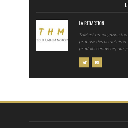
L
LA REDACTION
THM est un magazine tourn
propose des actualités et d
produits connectés, aux je