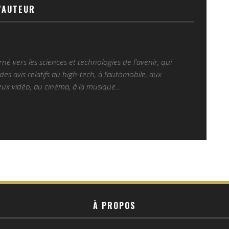
'AUTEUR
é vers les sciences et technologies de l'avenir, qui
es avis relatifs au high-tech, à l’automobile, aux
ux vidéo, au cinéma, à la musique...
À PROPOS