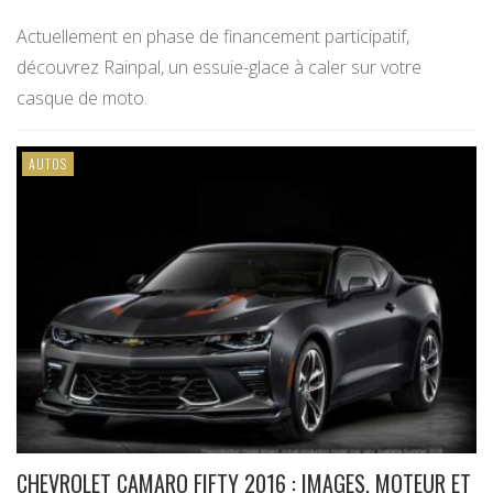
Actuellement en phase de financement participatif,
découvrez Rainpal, un essuie-glace à caler sur votre
casque de moto.
AUTOS
CHEVROLET CAMARO FIFTY 2016 : IMAGES, MOTEUR ET