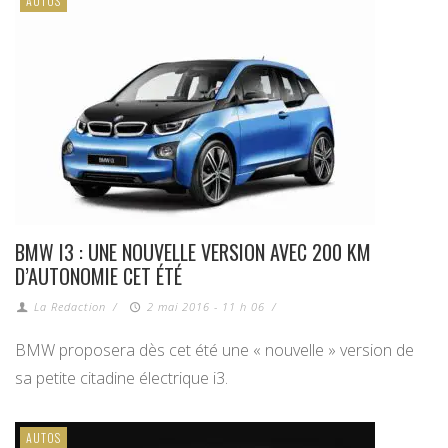
AUTOS
BMW I3 : UNE NOUVELLE VERSION AVEC 200 KM
D’AUTONOMIE CET ÉTÉ
La Redaction
/
2 mai 2016 - 11 h 06
/
BMW proposera dès cet été une « nouvelle » version de
sa petite citadine électrique i3.
AUTOS