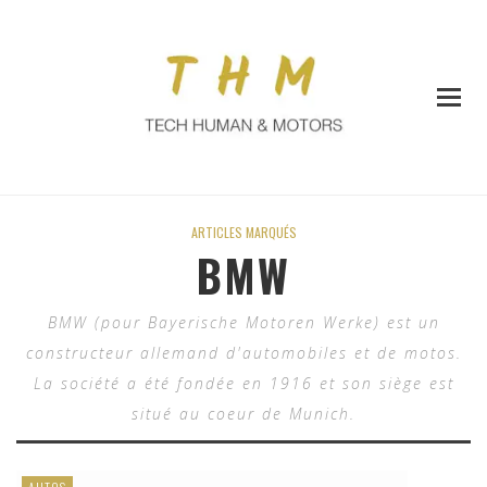
ARTICLES MARQUÉS
BMW
BMW (pour Bayerische Motoren Werke) est un
constructeur allemand d'automobiles et de motos.
La société a été fondée en 1916 et son siège est
situé au coeur de Munich.