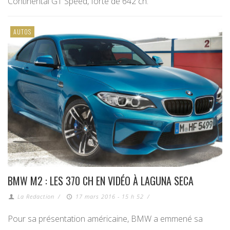
Continental GT Speed, forte de 642 ch.
AUTOS
BMW M2 : LES 370 CH EN VIDÉO À LAGUNA SECA
La Redaction
/
17 mars 2016 - 15 h 52
/
Pour sa présentation américaine, BMW a emmené sa