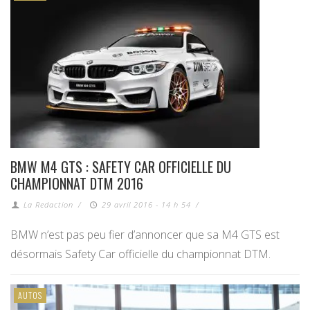
BMW M4 GTS : SAFETY CAR OFFICIELLE DU
CHAMPIONNAT DTM 2016
La Redaction
/
29 avril 2016 - 14 h 54
/
BMW n’est pas peu fier d’annoncer que sa M4 GTS est
désormais Safety Car officielle du championnat DTM.
AUTOS