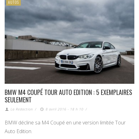
AUTOS
BMW M4 COUPÉ TOUR AUTO EDITION : 5 EXEMPLAIRES
SEULEMENT
La Redaction
/
8 avril 2016 - 18 h 10
/
BMW décline sa M4 Coupé en une version limitée Tour
Auto Edition.