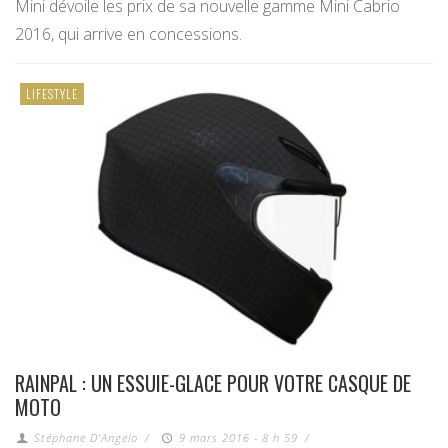
Mini dévoile les prix de sa nouvelle gamme Mini Cabrio
2016, qui arrive en concessions.
LIFESTYLE
RAINPAL : UN ESSUIE-GLACE POUR VOTRE CASQUE DE
MOTO
Stéphane D'Angelo
/
9 mars 2016 - 8 h 59
/