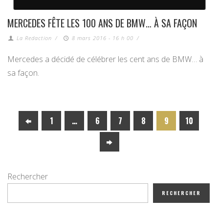
MERCEDES FÊTE LES 100 ANS DE BMW… À SA FAÇON
La Redaction
/
8 mars 2016 - 16 h 00
/
Mercedes a décidé de célébrer les cent ans de BMW… à
sa façon.
1
…
6
7
8
9
10
Rechercher
RECHERCHER