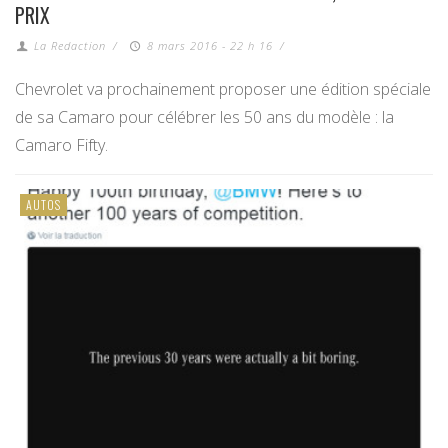
PRIX
La Redaction
/
8 mars 2016 - 22 h 16
/
Chevrolet va prochainement proposer une édition spéciale
de sa Camaro pour célébrer les 50 ans du modèle : la
Camaro Fifty.
AUTOS