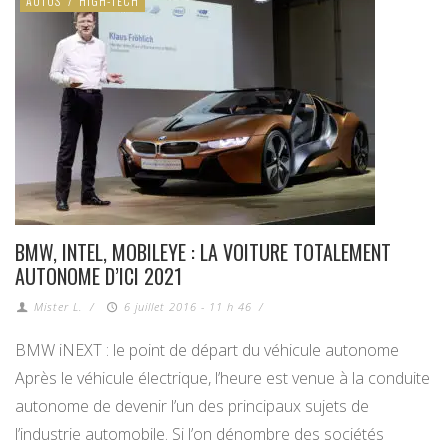
AUTOS
/
HIGH-TECH
BMW, INTEL, MOBILEYE : LA VOITURE TOTALEMENT
AUTONOME D’ICI 2021
Mister L.
/
6 juillet 2016 - 11 h 46
/
BMW iNEXT : le point de départ du véhicule autonome
Après le véhicule électrique, l’heure est venue à la conduite
autonome de devenir l’un des principaux sujets de
l’industrie automobile. Si l’on dénombre des sociétés