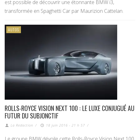
est possible de découvrir une étonnante BMW i3,
transformée en Spaghetti Car par Maurizion Cattelan.
AUTOS
ROLLS-ROYCE VISION NEXT 100 : LE LUXE CONJUGUÉ AU
FUTUR DU SUBJONCTIF
La Redaction
/
18 juin 2016 - 21 h 57
/
Le groupe BMW dévoile cette Rolls-Royce Vision Next 100,