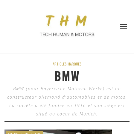
ARTICLES MARQUÉS
BMW
BMW (pour Bayerische Motoren Werke) est un
constructeur allemand d'automobiles et de motos.
La société a été fondée en 1916 et son siège est
situé au coeur de Munich.