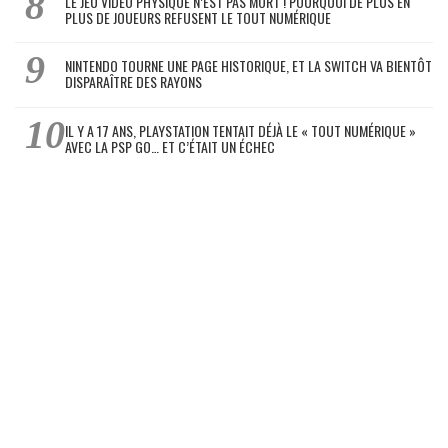
LE JEU VIDÉO PHYSIQUE N’EST PAS MORT ! POURQUOI DE PLUS EN
PLUS DE JOUEURS REFUSENT LE TOUT NUMÉRIQUE
NINTENDO TOURNE UNE PAGE HISTORIQUE, ET LA SWITCH VA BIENTÔT
DISPARAÎTRE DES RAYONS
IL Y A 17 ANS, PLAYSTATION TENTAIT DÉJÀ LE « TOUT NUMÉRIQUE »
AVEC LA PSP GO… ET C’ÉTAIT UN ÉCHEC