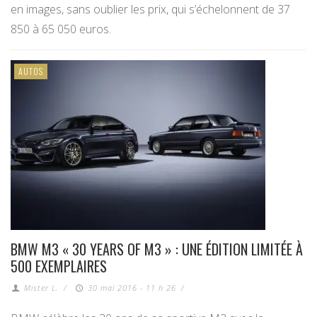
en images, sans oublier les prix, qui s’échelonnent de 37
850 à 65 050 euros.
AUTOS
BMW M3 « 30 YEARS OF M3 » : UNE ÉDITION LIMITÉE À
500 EXEMPLAIRES
Mister L.
/
30 mai 2016 - 11 h 26
/