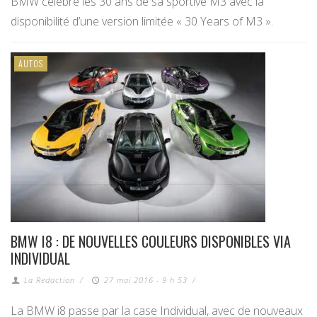
BMW célèbre les 30 ans de sa sportive M3 avec la
disponibilité d’une version limitée « 30 Years of M3 ».
AUTOS
BMW I8 : DE NOUVELLES COULEURS DISPONIBLES VIA
INDIVIDUAL
La Redaction
/
27 mai 2016 - 9 h 53
/
La BMW i8 passe par la case Individual, avec de nouveaux