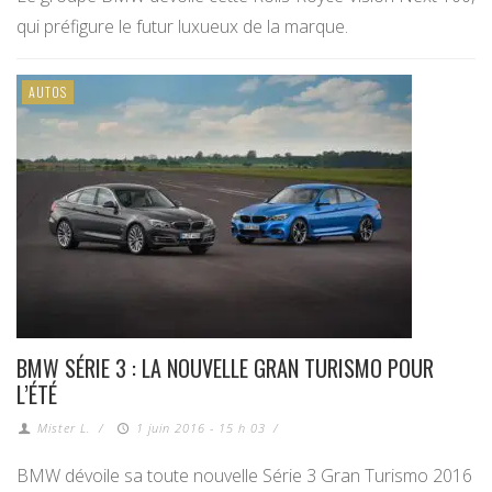
qui préfigure le futur luxueux de la marque.
AUTOS
BMW SÉRIE 3 : LA NOUVELLE GRAN TURISMO POUR
L’ÉTÉ
Mister L.
/
1 juin 2016 - 15 h 03
/
BMW dévoile sa toute nouvelle Série 3 Gran Turismo 2016