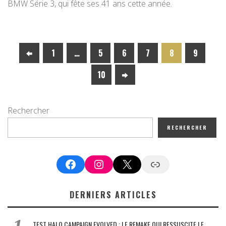
BMW Série 3, qui fête ses 41 ans cette année.
1
…
5
6
7
8
9
10
Rechercher
RECHERCHER
Facebook
Instagram
X
Google News
DERNIERS ARTICLES
TEST HALO CAMPAIGN EVOLVED : LE REMAKE QUI RESSUSCITE LE