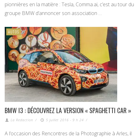
pionnières en la matière : Tesla, Comma.ai, c’est au tour du
groupe BMW d’annoncer son association …
AUTOS
BMW I3 : DÉCOUVREZ LA VERSION « SPAGHETTI CAR »
La Redaction
/
5 juillet 2016 - 9 h 24
/
A l’occasion des Rencontres de la Photographie à Arles, il