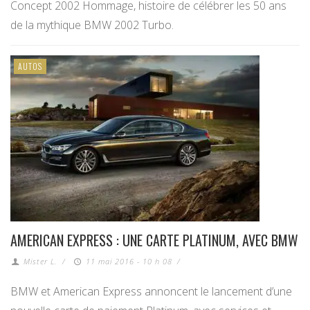
Concept 2002 Hommage, histoire de célébrer les 50 ans
de la mythique BMW 2002 Turbo.
AUTOS
AMERICAN EXPRESS : UNE CARTE PLATINUM, AVEC BMW
Mister L.
/
11 mai 2016 - 10 h 08
/
BMW et American Express annoncent le lancement d’une