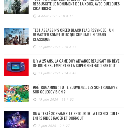
RESSUSCITE LE MONUMENT DE LA XBOX, AVEC QUELQUES
CICATRICES
4 août 2026 - 10 h 17
TEST ASSASSIN’S CREED BLACK FLAG RESYNCED : UN
REMASTER SOMPTUEUX QUI SUBLIME UN GRAND
CLASSIQUE
17 juillet 2026 - 10 h 37
IL Y A 25 ANS, LA GAME BOY ADVANCE RÉALISAIT UN RÊVE
DE JOUEURS : EMPORTER LA SUPER NINTENDO PARTOUT
13 juillet 2026 - 14 h 48
#RÉTROGAMING : TU TE SOUVIENS… LES SCHTROUMPFS,
SUR COLECOVISION ?
19 juin 2026 - 19 h 02
ON A TESTÉ SCREAMER, LE RETOUR DE LA LICENCE CULTE
ENTRE RIDGE RACER ET BURNOUT
7 juin 2026 - 9 h 27