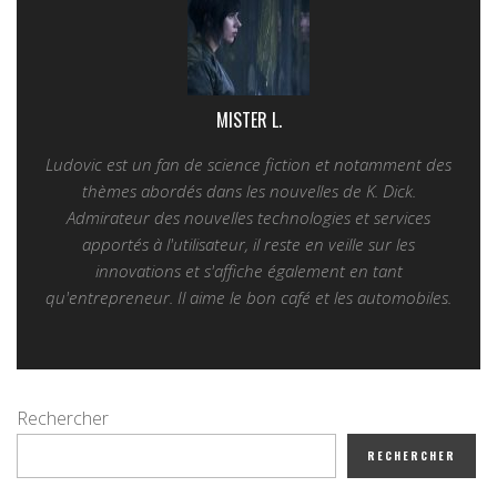
MISTER L.
Ludovic est un fan de science fiction et notamment des
thèmes abordés dans les nouvelles de K. Dick.
Admirateur des nouvelles technologies et services
apportés à l'utilisateur, il reste en veille sur les
innovations et s'affiche également en tant
qu'entrepreneur. Il aime le bon café et les automobiles.
Rechercher
RECHERCHER