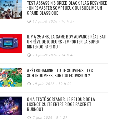
TEST ASSASSIN’S CREED BLACK FLAG RESYNCED
: UN REMASTER SOMPTUEUX QUI SUBLIME UN
GRAND CLASSIQUE
17 juillet 2026 - 10 h 37
IL Y A 25 ANS, LA GAME BOY ADVANCE RÉALISAIT
UN RÊVE DE JOUEURS : EMPORTER LA SUPER
NINTENDO PARTOUT
13 juillet 2026 - 14 h 48
#RÉTROGAMING : TU TE SOUVIENS… LES
SCHTROUMPFS, SUR COLECOVISION ?
19 juin 2026 - 19 h 02
ON A TESTÉ SCREAMER, LE RETOUR DE LA
LICENCE CULTE ENTRE RIDGE RACER ET
BURNOUT
7 juin 2026 - 9 h 27