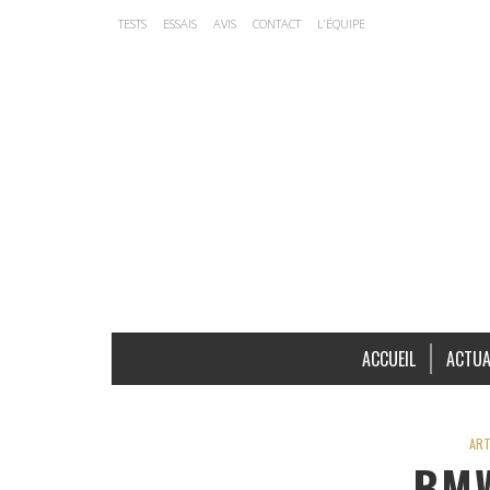
TESTS
ESSAIS
AVIS
CONTACT
L’ÉQUIPE
ACCUEIL
ACTUA
ART
BMW