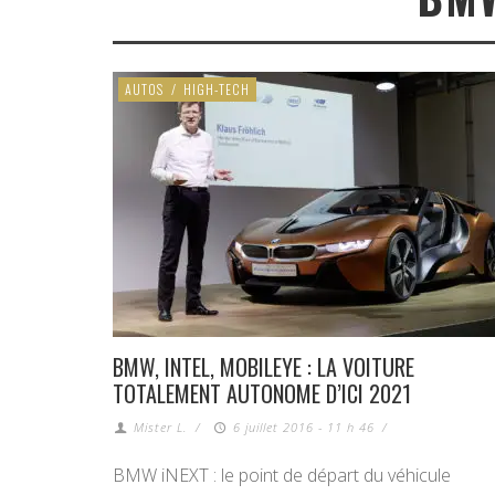
AUTOS
/
HIGH-TECH
BMW, INTEL, MOBILEYE : LA VOITURE
TOTALEMENT AUTONOME D’ICI 2021
Mister L.
/
6 juillet 2016 - 11 h 46
/
BMW iNEXT : le point de départ du véhicule