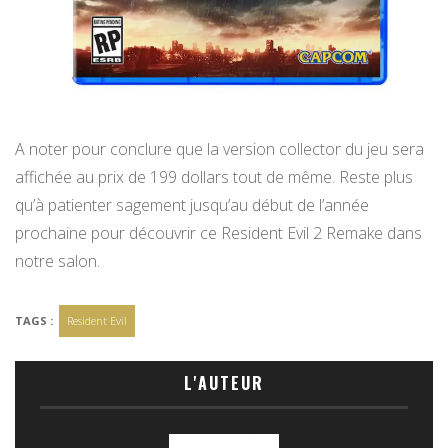
A noter pour conclure que la version collector du jeu sera
affichée au prix de 199 dollars tout de même. Reste plus
qu’à patienter sagement jusqu’au début de l’année
prochaine pour découvrir ce Resident Evil 2 Remake dans
notre salon.
TAGS :
Resident Evil
L'AUTEUR