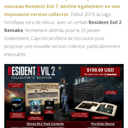
nouveau Resident Evil 7
,
décliné également en une
imposante version collector
. Début 2019, la saga
horrifique sera de retour, avec un certain
Resident Evil 2
Remake
, fermement attendu pour le 25 janvier.
Evidemment, Capcom profitera de l’occasion pour
proposer une nouvelle version collector, particulièrement
imposante.