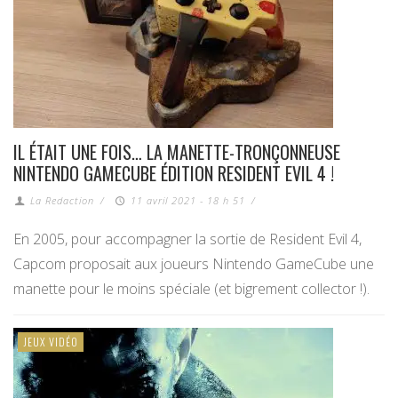
IL ÉTAIT UNE FOIS… LA MANETTE-TRONÇONNEUSE
NINTENDO GAMECUBE ÉDITION RESIDENT EVIL 4 !
La Redaction
/
11 avril 2021 - 18 h 51
/
En 2005, pour accompagner la sortie de Resident Evil 4,
Capcom proposait aux joueurs Nintendo GameCube une
manette pour le moins spéciale (et bigrement collector !).
JEUX VIDÉO