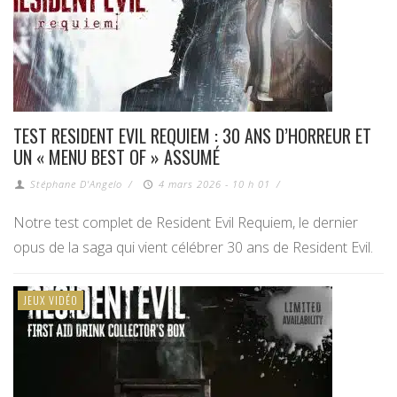
TEST RESIDENT EVIL REQUIEM : 30 ANS D’HORREUR ET
UN « MENU BEST OF » ASSUMÉ
Stéphane D'Angelo
/
4 mars 2026 - 10 h 01
/
Notre test complet de Resident Evil Requiem, le dernier
opus de la saga qui vient célébrer 30 ans de Resident Evil.
JEUX VIDÉO