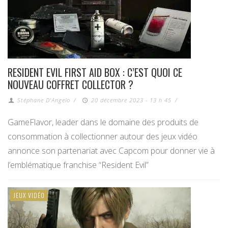
RESIDENT EVIL FIRST AID BOX : C’EST QUOI CE
NOUVEAU COFFRET COLLECTOR ?
Stéphane D'Angelo
/
20 décembre 2023 - 13 h 45
/
GameFlavor, leader dans le domaine des produits de
consommation à collectionner autour des jeux vidéo
annonce son partenariat avec Capcom pour donner vie à
l’emblématique franchise “Resident Evil”
JEUX VIDÉO