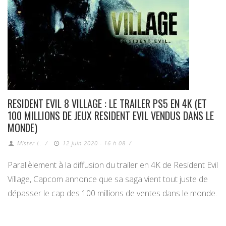
RESIDENT EVIL 8 VILLAGE : LE TRAILER PS5 EN 4K (ET
100 MILLIONS DE JEUX RESIDENT EVIL VENDUS DANS LE
MONDE)
Mister L.
/
12 juin 2020 - 16 h 08
/
Parallèlement à la diffusion du trailer en 4K de Resident Evil
Village, Capcom annonce que sa saga vient tout juste de
dépasser le cap des 100 millions de ventes dans le monde.