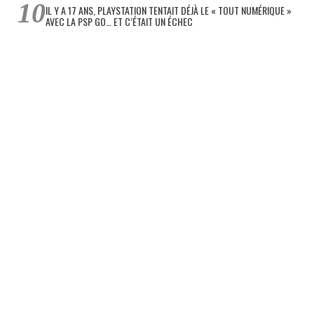
IL Y A 17 ANS, PLAYSTATION TENTAIT DÉJÀ LE « TOUT NUMÉRIQUE »
AVEC LA PSP GO… ET C’ÉTAIT UN ÉCHEC