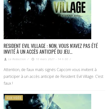
RESIDENT EVIL VILLAGE : NON, VOUS N’AVEZ PAS ÉTÉ
INVITÉ À UN ACCÈS ANTICIPÉ DU JEU…
La Redaction
/
10 mars 2021 - 14 h 00
/
Attention, de faux mails signés Capcom vous invitent à
participer à un accès anticipé de Resident Evil Village. C’est
faux !
JEUX VIDÉO