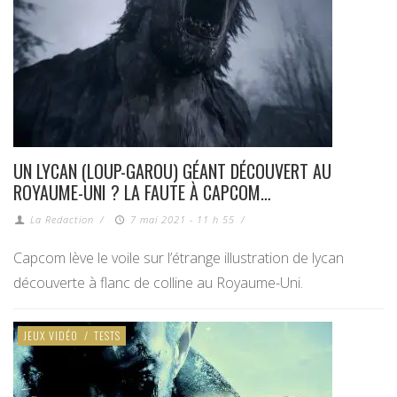
UN LYCAN (LOUP-GAROU) GÉANT DÉCOUVERT AU
ROYAUME-UNI ? LA FAUTE À CAPCOM…
La Redaction
/
7 mai 2021 - 11 h 55
/
Capcom lève le voile sur l’étrange illustration de lycan
découverte à flanc de colline au Royaume-Uni.
JEUX VIDÉO
/
TESTS