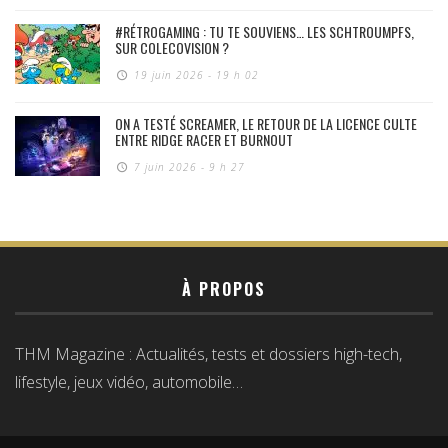
#RÉTROGAMING : TU TE SOUVIENS… LES SCHTROUMPFS,
SUR COLECOVISION ?
19 juin 2026 - 19 h 02
ON A TESTÉ SCREAMER, LE RETOUR DE LA LICENCE CULTE
ENTRE RIDGE RACER ET BURNOUT
7 juin 2026 - 9 h 27
À PROPOS
THM Magazine : Actualités, tests et dossiers high-tech,
lifestyle, jeux vidéo, automobile…