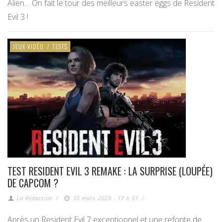
Alien… On fait le tour des meilleurs easter eggs de Resident
Evil 3 !
JEUX VIDÉO
/
TESTS
TEST RESIDENT EVIL 3 REMAKE : LA SURPRISE (LOUPÉE)
DE CAPCOM ?
La Redaction
/
30 mars 2020 - 17 h 01
/
Après un Resident Evil 7 exceptionnel et une refonte de