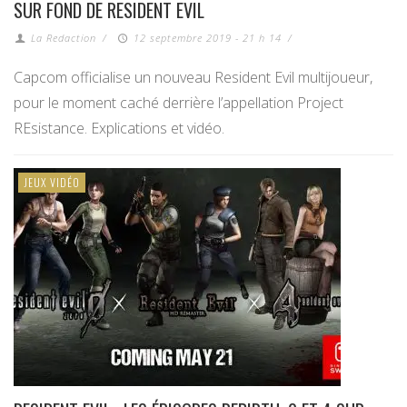
SUR FOND DE RESIDENT EVIL
La Redaction
/
12 septembre 2019 - 21 h 14
/
Capcom officialise un nouveau Resident Evil multijoueur,
pour le moment caché derrière l’appellation Project
REsistance. Explications et vidéo.
JEUX VIDÉO