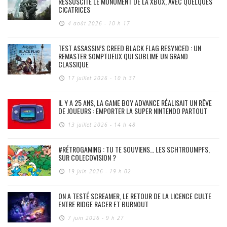
RESSUSCITE LE MONUMENT DE LA XBOX, AVEC QUELQUES
CICATRICES
4 août 2026 - 10 h 17
TEST ASSASSIN’S CREED BLACK FLAG RESYNCED : UN
REMASTER SOMPTUEUX QUI SUBLIME UN GRAND
CLASSIQUE
17 juillet 2026 - 10 h 37
IL Y A 25 ANS, LA GAME BOY ADVANCE RÉALISAIT UN RÊVE
DE JOUEURS : EMPORTER LA SUPER NINTENDO PARTOUT
13 juillet 2026 - 14 h 48
#RÉTROGAMING : TU TE SOUVIENS… LES SCHTROUMPFS,
SUR COLECOVISION ?
19 juin 2026 - 19 h 02
ON A TESTÉ SCREAMER, LE RETOUR DE LA LICENCE CULTE
ENTRE RIDGE RACER ET BURNOUT
7 juin 2026 - 9 h 27