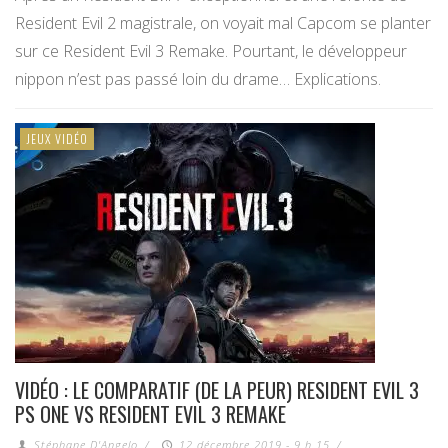
Resident Evil 2 magistrale, on voyait mal Capcom se planter
sur ce Resident Evil 3 Remake. Pourtant, le développeur
nippon n’est pas passé loin du drame… Explications.
JEUX VIDÉO
VIDÉO : LE COMPARATIF (DE LA PEUR) RESIDENT EVIL 3
PS ONE VS RESIDENT EVIL 3 REMAKE
Stéphane D'Angelo
/
12 décembre 2019 - 9 h 15
/