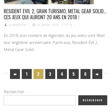
RESIDENT EVIL 2, GRAN TURISMO, METAL GEAR SOLID…
CES JEUX QUI AURONT 20 ANS EN 2018 !
La Redaction
/
25 janvier 2018 - 17 h 15
/
En 2018, bon nombre de légendes du jeu vidéo vont fêter
leur vingtième anniversaire. Parmi eux, Resident Evil 2,
Metal Gear Solid…
1
2
3
4
5
6
Rechercher
RECHERCHER