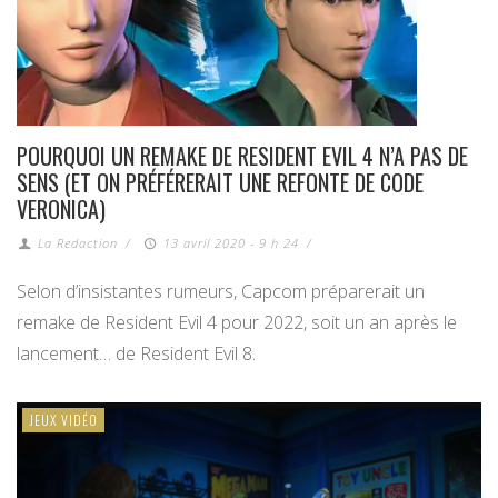
POURQUOI UN REMAKE DE RESIDENT EVIL 4 N’A PAS DE
SENS (ET ON PRÉFÉRERAIT UNE REFONTE DE CODE
VERONICA)
La Redaction
/
13 avril 2020 - 9 h 24
/
Selon d’insistantes rumeurs, Capcom préparerait un
remake de Resident Evil 4 pour 2022, soit un an après le
lancement… de Resident Evil 8.
JEUX VIDÉO