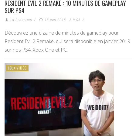
RESIDENT EVIL 2 REMAKE : 10 MINUTES DE GAMEPLAY
SUR PS4
La Redaction
/
13 juin 2018 - 8 h 06
/
Découvrez une dizaine de minutes de gameplay pour
Resident Evil 2 Remake, qui sera disponible en janvier 2019
sur nos PS4, Xbox One et PC.
JEUX VIDÉO