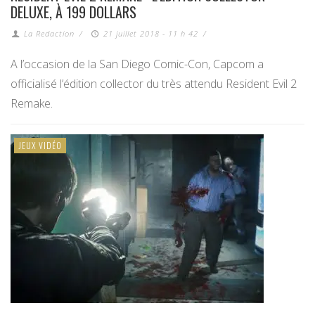
DELUXE, À 199 DOLLARS
La Redaction
/
21 juillet 2018 - 11 h 42
/
A l’occasion de la San Diego Comic-Con, Capcom a
officialisé l’édition collector du très attendu Resident Evil 2
Remake.
JEUX VIDÉO