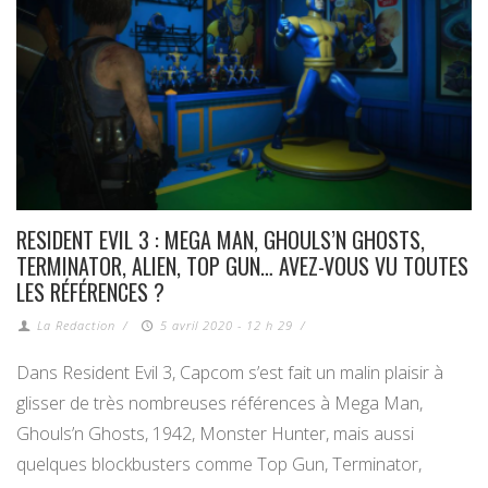
RESIDENT EVIL 3 : MEGA MAN, GHOULS’N GHOSTS,
TERMINATOR, ALIEN, TOP GUN… AVEZ-VOUS VU TOUTES
LES RÉFÉRENCES ?
La Redaction
/
5 avril 2020 - 12 h 29
/
Dans Resident Evil 3, Capcom s’est fait un malin plaisir à
glisser de très nombreuses références à Mega Man,
Ghouls’n Ghosts, 1942, Monster Hunter, mais aussi
quelques blockbusters comme Top Gun, Terminator,