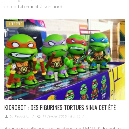
confortablement à son bord. …
LIFESTYLE
KIDROBOT : DES FIGURINES TORTUES NINJA CET ÉTÉ
La Redaction
/
17 février 2016 - 8 h 43
/
Bonne nouvelle pour les amateurs de TMNT, Kidrobot va