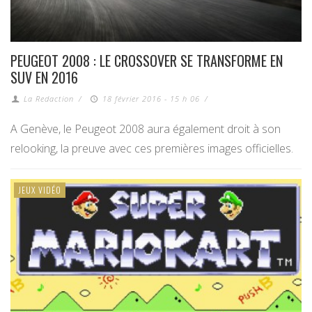
PEUGEOT 2008 : LE CROSSOVER SE TRANSFORME EN
SUV EN 2016
La Redaction
/
18 février 2016 - 15 h 06
/
A Genève, le Peugeot 2008 aura également droit à son
relooking, la preuve avec ces premières images officielles.
JEUX VIDÉO