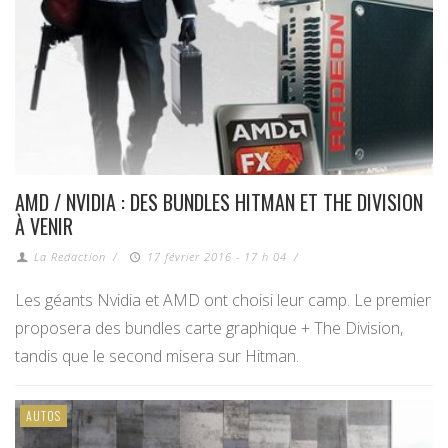
AMD / NVIDIA : DES BUNDLES HITMAN ET THE DIVISION
À VENIR
La Redaction
/
17 février 2016 - 17 h 04
/
Les géants Nvidia et AMD ont choisi leur camp. Le premier
proposera des bundles carte graphique + The Division,
tandis que le second misera sur Hitman.
AUTOS