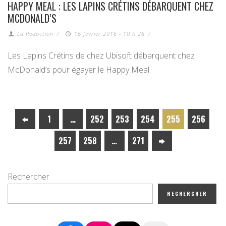
HAPPY MEAL : LES LAPINS CRÉTINS DÉBARQUENT CHEZ
MCDONALD’S
La Redaction
/
16 février 2016 - 10 h 28
/
Les Lapins Crétins de chez Ubisoft débarquent chez
McDonald’s pour égayer le Happy Meal.
1
…
252
253
254
255
256
257
258
…
271
Rechercher
RECHERCHER