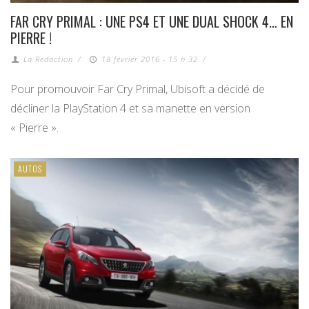
FAR CRY PRIMAL : UNE PS4 ET UNE DUAL SHOCK 4… EN
PIERRE !
La Redaction
/
18 février 2016 - 15 h 32
/
Pour promouvoir Far Cry Primal, Ubisoft a décidé de
décliner la PlayStation 4 et sa manette en version
« Pierre ».
AUTOS