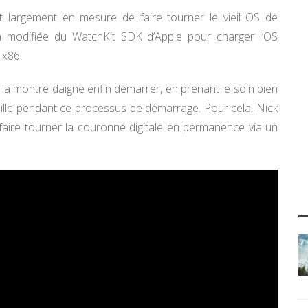
st largement en mesure de faire tourner le vieil OS de
n modifiée du WatchKit SDK d’Apple pour charger l’OS
 x86.
 la montre daigne enfin démarrer, en prenant le soin bien
veille pendant ce processus de démarrage. Pour cela, Nick
 faire tourner la couronne digitale en permanence via un