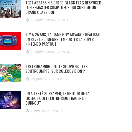
TEST ASSASSIN’S CREED BLACK FLAG RESYNCED
: UN REMASTER SOMPTUEUX QUI SUBLIME UN
GRAND CLASSIQUE
17 juillet 2026 - 10 h 37
IL Y A 25 ANS, LA GAME BOY ADVANCE RÉALISAIT
UN RÊVE DE JOUEURS : EMPORTER LA SUPER
NINTENDO PARTOUT
13 juillet 2026 - 14 h 48
#RÉTROGAMING : TU TE SOUVIENS… LES
SCHTROUMPFS, SUR COLECOVISION ?
19 juin 2026 - 19 h 02
ON A TESTÉ SCREAMER, LE RETOUR DE LA
LICENCE CULTE ENTRE RIDGE RACER ET
BURNOUT
7 juin 2026 - 9 h 27