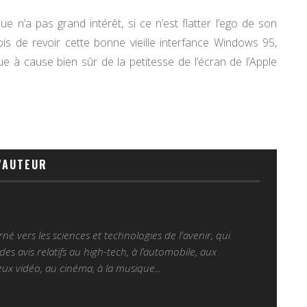
n’a pas grand intérêt, si ce n’est flatter l’ego de son
is de revoir cette bonne vieille interfance Windows 95,
ique à cause bien sûr de la petitesse de l’écran de l’Apple
'AUTEUR
é vers les sciences et technologies de l'avenir, qui
es avis relatifs au high-tech, à l’automobile, aux
ux vidéo, au cinéma, à la musique...