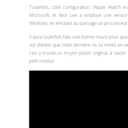
Toutefois, côté configuration, l’Apple Watch e
Microsoft, et Nick Lee a employé une versio
Windows, en émulant au passage un processeur
Il aura toutefois fallu une bonne heure pour que
sûr d’éviter que cette dernière ne se mette en 
Lee a trouvé un moyen plutôt original, à savoir
petit moteur.