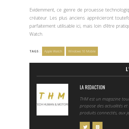
Evidemment, ce genre de prouesse technologique 
créateur. Les plus anciens apprécieront toutefo
parfaitement utilisable ici, mais loin d’être prat
Watch.
TAGS :
Apple Watch
Windows 10 Mobile
L
LA REDACTION
THM est un magazine tourn
propose des actualités et d
produits connectés, aux je