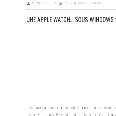
La Redaction
/
30 avril 2016 - 22 h 42
UNE APPLE WATCH… SOUS WINDOWS 9
Les bidouilleurs du monde entier sont décidéme
tourner Flappy Bird sur une cigarette électroni