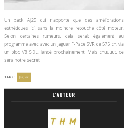
Un pack AJ25 qui n’apporte que des améliorations
esthétiques ici, sans la moindre retouche côté moteur.
Selon certaines rumeurs, cela serait également au
programme avec avec un Jaguar F-Pace SVR de 575 ch, via
un bloc V8 5.0L, lancé prochainement. Mais chuuuut, ce
sera notre secret.
TAGS :
Jaguar
L'AUTEUR