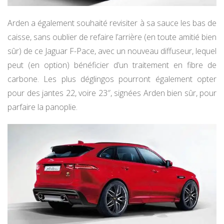
Arden a également souhaité revisiter à sa sauce les bas de
caisse, sans oublier de refaire l’arrière (en toute amitié bien
sûr) de ce Jaguar F-Pace, avec un nouveau diffuseur, lequel
peut (en option) bénéficier d’un traitement en fibre de
carbone. Les plus déglingos pourront également opter
pour des jantes 22, voire 23″, signées Arden bien sûr, pour
parfaire la panoplie.