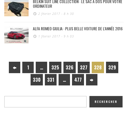
BELKIN SUIT LINE COLLECTION : LE SAC À DOS POUR VOTRE
ORDINATEUR
2 février 2017 - 8 h 30
ALFA ROMEO GIULIA : PLUS BELLE VOITURE DE L’ANNÉE 2016
1 février 2017 - 9 h 03
1
…
325
326
327
328
329
330
331
…
477
RECHERCHER