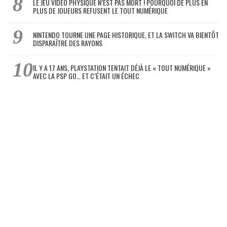
LE JEU VIDÉO PHYSIQUE N’EST PAS MORT ! POURQUOI DE PLUS EN
PLUS DE JOUEURS REFUSENT LE TOUT NUMÉRIQUE
NINTENDO TOURNE UNE PAGE HISTORIQUE, ET LA SWITCH VA BIENTÔT
DISPARAÎTRE DES RAYONS
IL Y A 17 ANS, PLAYSTATION TENTAIT DÉJÀ LE « TOUT NUMÉRIQUE »
AVEC LA PSP GO… ET C’ÉTAIT UN ÉCHEC