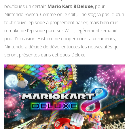
boutiques un certain
Mario Kart 8 Deluxe
, pour
Nintendo Switch. Comme on le sait , il ne s’agira pas ici d’un
tout nouvel épisode à proprement parler, mais bien d’un
remake de l’épisode paru sur Wii U, légèrement remanié
pour l’occasion. Histoire de couper court aux rumeurs,
Nintendo a décidé de dévoiler toutes les nouveautés qui
seront présentes dans cet opus Deluxe.