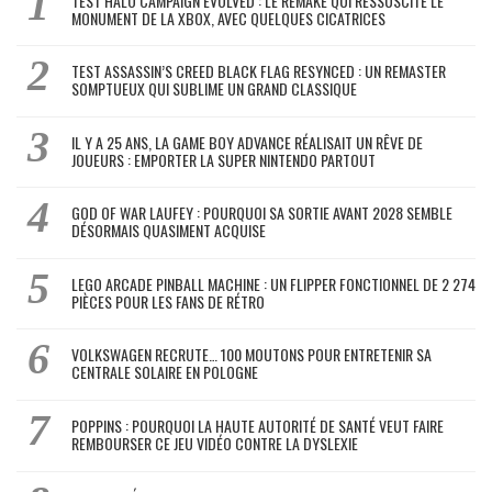
TEST HALO CAMPAIGN EVOLVED : LE REMAKE QUI RESSUSCITE LE
MONUMENT DE LA XBOX, AVEC QUELQUES CICATRICES
TEST ASSASSIN’S CREED BLACK FLAG RESYNCED : UN REMASTER
SOMPTUEUX QUI SUBLIME UN GRAND CLASSIQUE
IL Y A 25 ANS, LA GAME BOY ADVANCE RÉALISAIT UN RÊVE DE
JOUEURS : EMPORTER LA SUPER NINTENDO PARTOUT
GOD OF WAR LAUFEY : POURQUOI SA SORTIE AVANT 2028 SEMBLE
DÉSORMAIS QUASIMENT ACQUISE
LEGO ARCADE PINBALL MACHINE : UN FLIPPER FONCTIONNEL DE 2 274
PIÈCES POUR LES FANS DE RÉTRO
VOLKSWAGEN RECRUTE… 100 MOUTONS POUR ENTRETENIR SA
CENTRALE SOLAIRE EN POLOGNE
POPPINS : POURQUOI LA HAUTE AUTORITÉ DE SANTÉ VEUT FAIRE
REMBOURSER CE JEU VIDÉO CONTRE LA DYSLEXIE