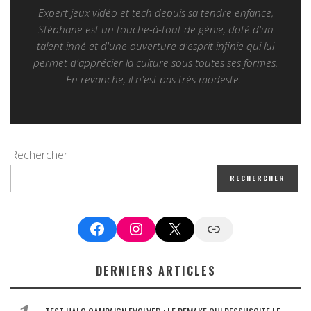
Expert jeux vidéo et tech depuis sa tendre enfance,
Stéphane est un touche-à-tout de génie, doté d'un
talent inné et d'une ouverture d'esprit infinie qui lui
permet d'apprécier la culture sous toutes ses formes.
En revanche, il n'est pas très modeste...
Rechercher
RECHERCHER
Facebook
Instagram
X
Google News
DERNIERS ARTICLES