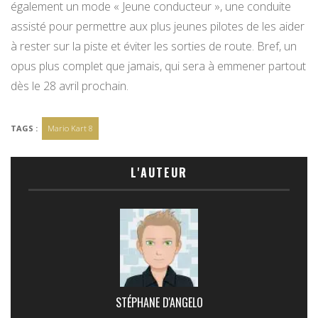
également un mode « Jeune conducteur », une conduite
assisté pour permettre aux plus jeunes pilotes de les aider
à rester sur la piste et éviter les sorties de route. Bref, un
opus plus complet que jamais, qui sera à emmener partout
dès le 28 avril prochain.
TAGS :
Mario Kart 8
L'AUTEUR
STÉPHANE D'ANGELO