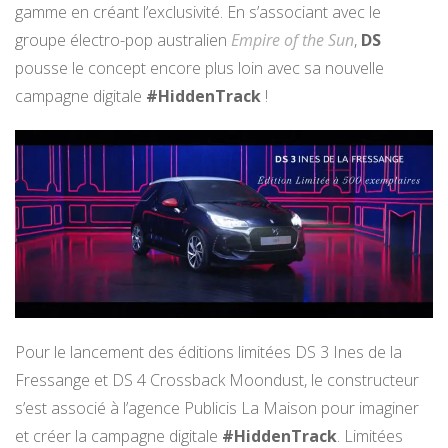
gamme en créant l’exclusivité. En s’associant avec le
groupe électro-pop australien
Empire of the Sun
,
DS
pousse le concept encore plus loin avec sa nouvelle
campagne digitale
#HiddenTrack
!
Pour le lancement des éditions limitées DS 3 Ines de la
Fressange et DS 4 Crossback Moondust, le constructeur
s’est associé à l’agence Publicis La Maison pour imaginer
et créer la campagne digitale
#HiddenTrack
. Limitées