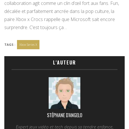
collaboration agit comme un clin d’œil fort aux fans. Fun,
décalée et parfaitement ancrée dans la pop culture, la
paire Xbox x Crocs rappelle que Microsoft sait encore
surprendre. C’est toujours ça…
TAGS :
Xbox Series X
L'AUTEUR
STÉPHANE D'ANGELO
Expert jeux vidéo et tech depuis sa tendre enfance,