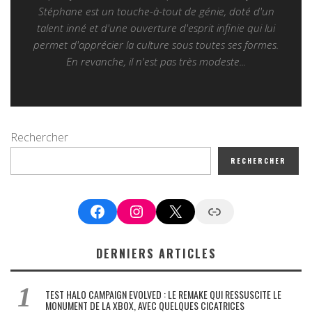
Stéphane est un touche-à-tout de génie, doté d'un
talent inné et d'une ouverture d'esprit infinie qui lui
permet d'apprécier la culture sous toutes ses formes.
En revanche, il n'est pas très modeste...
Rechercher
RECHERCHER
Facebook
Instagram
X
Google News
DERNIERS ARTICLES
TEST HALO CAMPAIGN EVOLVED : LE REMAKE QUI RESSUSCITE LE
MONUMENT DE LA XBOX, AVEC QUELQUES CICATRICES