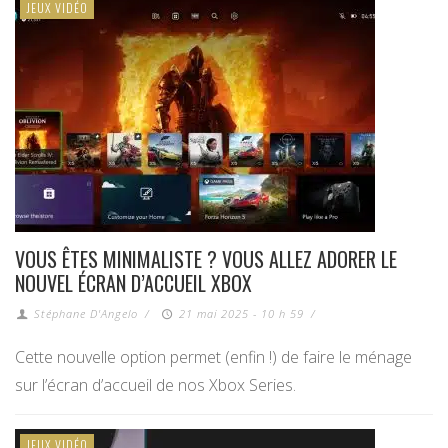
JEUX VIDÉO
VOUS ÊTES MINIMALISTE ? VOUS ALLEZ ADORER LE
NOUVEL ÉCRAN D’ACCUEIL XBOX
Stéphane D'Angelo
/
21 mai 2025 - 10 h 59
/
Cette nouvelle option permet (enfin !) de faire le ménage
sur l’écran d’accueil de nos Xbox Series.
JEUX VIDÉO