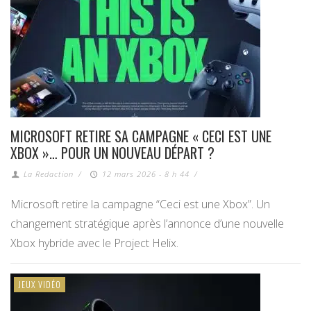
MICROSOFT RETIRE SA CAMPAGNE « CECI EST UNE
XBOX »… POUR UN NOUVEAU DÉPART ?
La Redaction
/
12 mars 2026 - 8 h 44
/
Microsoft retire la campagne “Ceci est une Xbox”. Un
changement stratégique après l’annonce d’une nouvelle
Xbox hybride avec le Project Helix.
JEUX VIDÉO