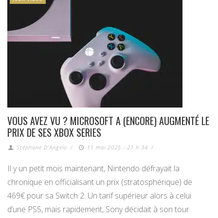
VOUS AVEZ VU ? MICROSOFT A (ENCORE) AUGMENTÉ LE
PRIX DE SES XBOX SERIES
Stéphane D'Angelo
/
11 mai 2025 - 21 h 34
/
Il y un petit mois maintenant, Nintendo défrayait la
chronique en officialisant un prix (stratosphérique) de
469€ pour sa Switch 2. Un tarif supérieur alors à celui
d’une PS5, mais rapidement, Sony décidait à son tour