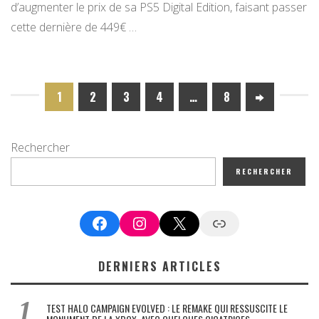
d’augmenter le prix de sa PS5 Digital Edition, faisant passer
cette dernière de 449€ …
1
2
3
4
…
8
Rechercher
RECHERCHER
Facebook
Instagram
X
Google News
DERNIERS ARTICLES
TEST HALO CAMPAIGN EVOLVED : LE REMAKE QUI RESSUSCITE LE