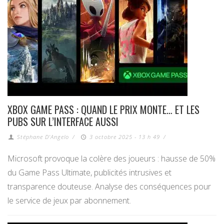
XBOX GAME PASS : QUAND LE PRIX MONTE… ET LES
PUBS SUR L’INTERFACE AUSSI
Stéphane D'Angelo
/
3 octobre 2025 - 13 h 49
/
Microsoft provoque la colère des joueurs : hausse de 50%
du Game Pass Ultimate, publicités intrusives et
transparence douteuse. Analyse des conséquences pour
le service de jeux par abonnement.