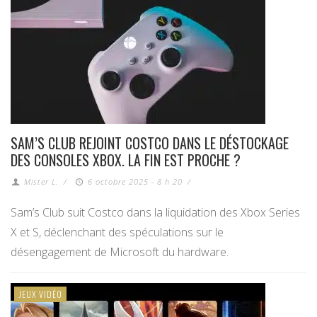
SAM’S CLUB REJOINT COSTCO DANS LE DÉSTOCKAGE
DES CONSOLES XBOX. LA FIN EST PROCHE ?
Mister L.
/
6 octobre 2025 - 8 h 20
/
Sam’s Club suit Costco dans la liquidation des Xbox Series
X et S, déclenchant des spéculations sur le
désengagement de Microsoft du hardware.
JEUX VIDÉO