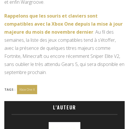
et enfin Wargroove.
Rappelons que les souris et claviers sont
compatibles avec la Xbox One depuis la mise à jour
majeure du mois de novembre dernier
. Au fil des
semaines, la liste des jeux compatibles tend à s’étoffer,
avec la présence de quelques titres majeurs comme
Fortnite, Minecraft ou encore récemment Sniper Elite V2,
sans oublier le très attendu Gears 5, qui sera disponible en
septembre prochain.
TAGS :
Xbox One X
L'AUTEUR