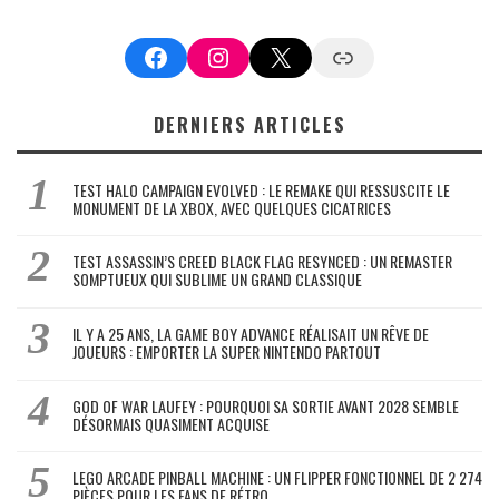
Facebook
Instagram
X
Google News
DERNIERS ARTICLES
TEST HALO CAMPAIGN EVOLVED : LE REMAKE QUI RESSUSCITE LE
MONUMENT DE LA XBOX, AVEC QUELQUES CICATRICES
TEST ASSASSIN’S CREED BLACK FLAG RESYNCED : UN REMASTER
SOMPTUEUX QUI SUBLIME UN GRAND CLASSIQUE
IL Y A 25 ANS, LA GAME BOY ADVANCE RÉALISAIT UN RÊVE DE
JOUEURS : EMPORTER LA SUPER NINTENDO PARTOUT
GOD OF WAR LAUFEY : POURQUOI SA SORTIE AVANT 2028 SEMBLE
DÉSORMAIS QUASIMENT ACQUISE
LEGO ARCADE PINBALL MACHINE : UN FLIPPER FONCTIONNEL DE 2 274
PIÈCES POUR LES FANS DE RÉTRO