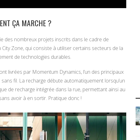
MENT ÇA MARCHE ?
rtie des nombreux projets inscrits dans le cadre de
 City Zone, qui consiste à utiliser certains secteurs de la
pement de technologies durables.
sont livrées par Momentum Dynamics, l’un des principaux
 sans fil. La recharge débute automatiquement lorsqu’un
ue de recharge intégrée dans la rue, permettant ainsi au
ns avoir à en sortir. Pratique donc !