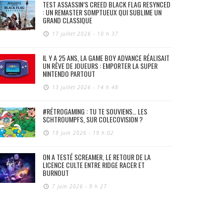
TEST ASSASSIN’S CREED BLACK FLAG RESYNCED
: UN REMASTER SOMPTUEUX QUI SUBLIME UN
GRAND CLASSIQUE
17 juillet 2026 - 10 h 37
IL Y A 25 ANS, LA GAME BOY ADVANCE RÉALISAIT
UN RÊVE DE JOUEURS : EMPORTER LA SUPER
NINTENDO PARTOUT
13 juillet 2026 - 14 h 48
#RÉTROGAMING : TU TE SOUVIENS… LES
SCHTROUMPFS, SUR COLECOVISION ?
19 juin 2026 - 19 h 02
ON A TESTÉ SCREAMER, LE RETOUR DE LA
LICENCE CULTE ENTRE RIDGE RACER ET
BURNOUT
7 juin 2026 - 9 h 27