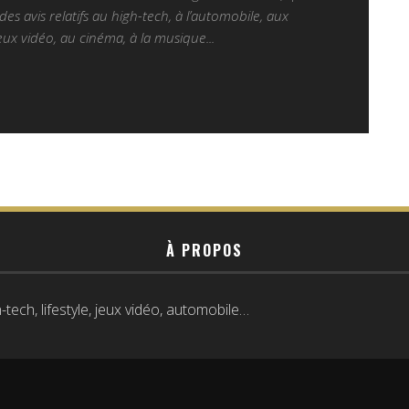
es avis relatifs au high-tech, à l’automobile, aux
ux vidéo, au cinéma, à la musique...
À PROPOS
tech, lifestyle, jeux vidéo, automobile…