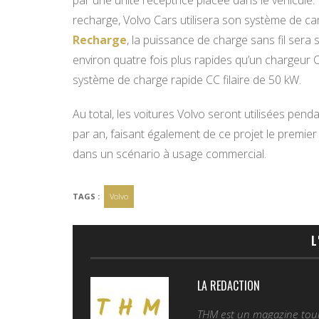
par une unité réceptrice placée dans le véhicule. 
recharge, Volvo Cars utilisera son système de 
Recharge
, la puissance de charge sans fil sera
environ quatre fois plus rapides qu’un chargeur C
système de charge rapide CC filaire de 50 kW.
Au total, les voitures Volvo seront utilisées pen
par an, faisant également de ce projet le premier
dans un scénario à usage commercial.
TAGS :
Volvo
L
LA REDACTION
THM est un magazine tourn