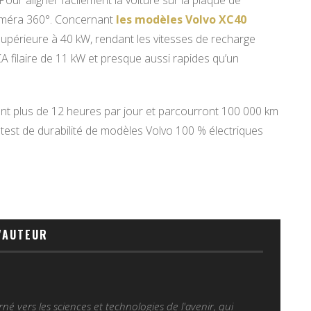
Pour aligner facilement la voiture sur la plaque de
caméra 360°. Concernant
les modèles Volvo XC40
 supérieure à 40 kW, rendant les vitesses de recharge
A filaire de 11 kW et presque aussi rapides qu’un
dant plus de 12 heures par jour et parcourront 100 000 km
 test de durabilité de modèles Volvo 100 % électriques
'AUTEUR
é vers les sciences et technologies de l'avenir, qui