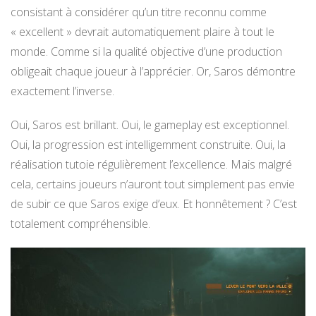
consistant à considérer qu’un titre reconnu comme
« excellent » devrait automatiquement plaire à tout le
monde. Comme si la qualité objective d’une production
obligeait chaque joueur à l’apprécier. Or, Saros démontre
exactement l’inverse.
Oui, Saros est brillant. Oui, le gameplay est exceptionnel.
Oui, la progression est intelligemment construite. Oui, la
réalisation tutoie régulièrement l’excellence. Mais malgré
cela, certains joueurs n’auront tout simplement pas envie
de subir ce que Saros exige d’eux. Et honnêtement ? C’est
totalement compréhensible.