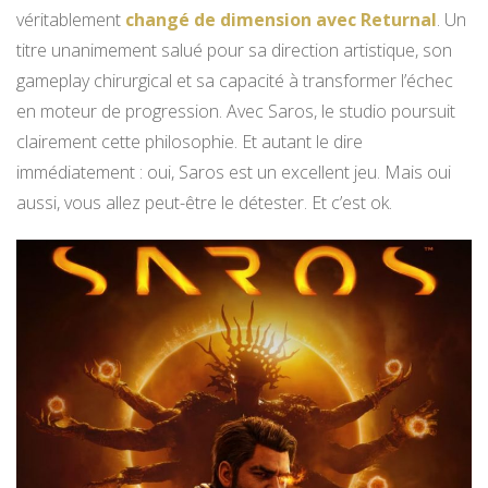
véritablement
changé de dimension avec Returnal
. Un
titre unanimement salué pour sa direction artistique, son
gameplay chirurgical et sa capacité à transformer l’échec
en moteur de progression. Avec Saros, le studio poursuit
clairement cette philosophie. Et autant le dire
immédiatement : oui, Saros est un excellent jeu. Mais oui
aussi, vous allez peut-être le détester. Et c’est ok.