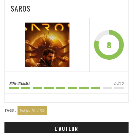
SAROS
8
NOTE GLOBALE
8.0/10
TAGS :
Test jeu PS4 / PS5
L'AUTEUR