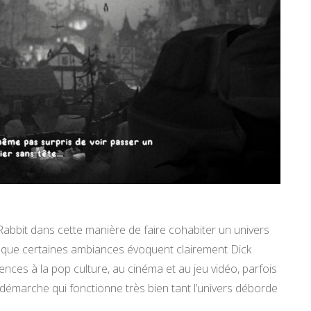
abbit dans cette manière de faire cohabiter un univers
s que certaines ambiances évoquent clairement Dick
ences à la pop culture, au cinéma et au jeu vidéo, parfois
émarche qui fonctionne très bien tant l’univers déborde