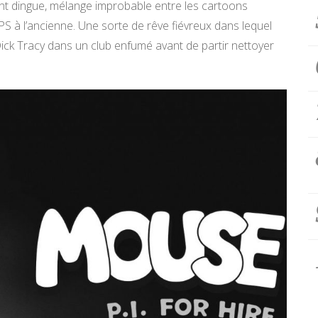
nt dingue, mélange improbable entre les cartoons
PS à l’ancienne. Une sorte de rêve fiévreux dans lequel
ick Tracy dans un club enfumé avant de partir nettoyer