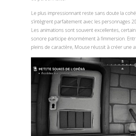
Le plus impressionnant reste sans doute la coh
s’intègrent parfaitement avec les personnages 2D,
Les animations sont souvent excellentes, certain
sonore participe énormément à l’immersion. Ent
pleins de caractère, Mouse réussit à créer une 