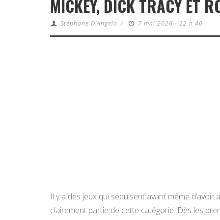
MICKEY, DICK TRACY ET 
Stéphane D'Angelo
/
7 mai 2026 - 22 h 40
Il y a des jeux qui séduisent avant même d’avoir a
clairement partie de cette catégorie. Dès les p