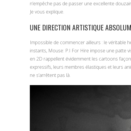
n’empêche pas de passer une excellente douzain
Je vous explique.
UNE DIRECTION ARTISTIQUE ABSOLUM
Impossible de commencer ailleurs : le véritable h
instants, Mouse: P.I For Hire impose une patte 
en 2D rappellent évidemment les cartoons façon
expressifs, leurs membres élastiques et leurs an
ne s’arrêtent pas là.