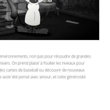
 environnements, non pas pour résoudre de grandes
vers. On prend plaisir à fouiller les niveaux pour
des cartes de baseball ou découvrir de nouveaux
avoir été pensé avec amour, et cette générosité