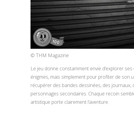
© THM Magazine
Le jeu donne constamment envie d’explorer ses
énigmes, mais simplement pour profiter de son uni
récupérer des bandes dessinées, des journaux, 
personnages secondaires. Chaque recoin semble 
artistique porte clairement l’aventure.