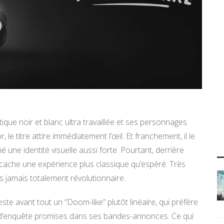
que noir et blanc ultra travaillée et ses personnages
le titre attire immédiatement l’œil. Et franchement, il le
une identité visuelle aussi forte. Pourtant, derrière
u cache une expérience plus classique qu’espéré. Très
is jamais totalement révolutionnaire.
este avant tout un “Doom-like” plutôt linéaire, qui préfère
s d’enquête promises dans ses bandes-annonces. Ce qui