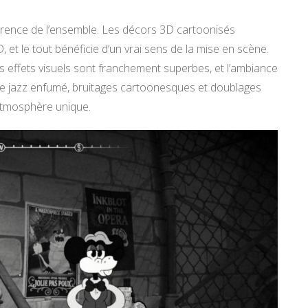
érence de l’ensemble. Les décors 3D cartoonisés
 et le tout bénéficie d’un vrai sens de la mise en scène.
s effets visuels sont franchement superbes, et l’ambiance
re jazz enfumé, bruitages cartoonesques et doublages
atmosphère unique.