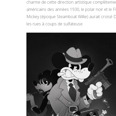
charme de cette direction artistique complèteme
américains des années 1930, le polar noir et le F
Mickey (époque Steamboat Willie) aurait croisé D
les rues à coups de sulfateuse.