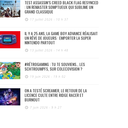
TEST ASSASSIN’S CREED BLACK FLAG RESYNCED
: UN REMASTER SOMPTUEUX QUI SUBLIME UN
GRAND CLASSIQUE
17 juillet 2026 - 10 h 37
IL Y A 25 ANS, LA GAME BOY ADVANCE RÉALISAIT
UN RÊVE DE JOUEURS : EMPORTER LA SUPER
NINTENDO PARTOUT
13 juillet 2026 - 14 h 48
#RÉTROGAMING : TU TE SOUVIENS… LES
SCHTROUMPFS, SUR COLECOVISION ?
19 juin 2026 - 19 h 02
ON A TESTÉ SCREAMER, LE RETOUR DE LA
LICENCE CULTE ENTRE RIDGE RACER ET
BURNOUT
7 juin 2026 - 9 h 27