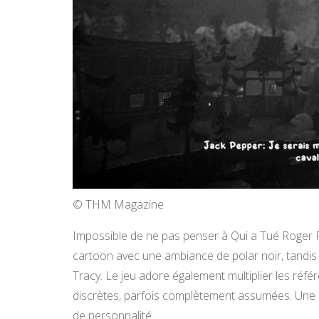
© THM Magazine
Impossible de ne pas penser à Qui a Tué Roger R
cartoon avec une ambiance de polar noir, tandi
Tracy. Le jeu adore également multiplier les référ
discrètes, parfois complètement assumées. Une d
de personnalité.