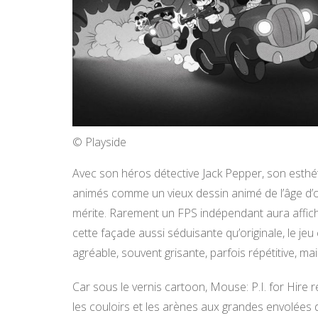
© Playside
Avec son héros détective Jack Pepper, son esthéti
animés comme un vieux dessin animé de l’âge d’or, 
mérite. Rarement un FPS indépendant aura affiché 
cette façade aussi séduisante qu’originale, le je
agréable, souvent grisante, parfois répétitive, ma
Car sous le vernis cartoon, Mouse: P.I. for Hire r
les couloirs et les arènes aux grandes envolée