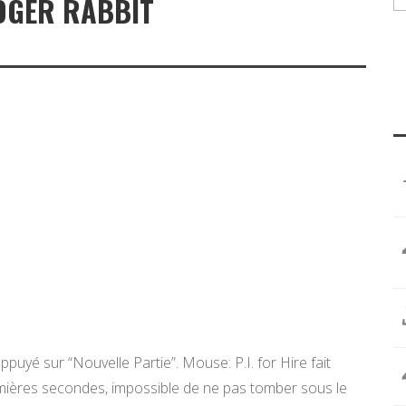
ROGER RABBIT
ppuyé sur “Nouvelle Partie”. Mouse: P.I. for Hire fait
remières secondes, impossible de ne pas tomber sous le