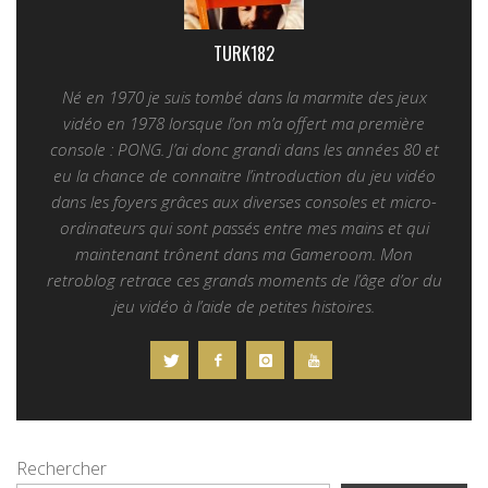
TURK182
Né en 1970 je suis tombé dans la marmite des jeux
vidéo en 1978 lorsque l’on m’a offert ma première
console : PONG. J’ai donc grandi dans les années 80 et
eu la chance de connaitre l’introduction du jeu vidéo
dans les foyers grâces aux diverses consoles et micro-
ordinateurs qui sont passés entre mes mains et qui
maintenant trônent dans ma Gameroom. Mon
retroblog retrace ces grands moments de l’âge d’or du
jeu vidéo à l’aide de petites histoires.
Rechercher