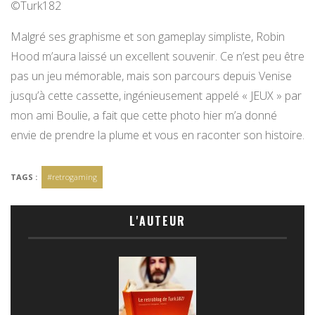
©Turk182
Malgré ses graphisme et son gameplay simpliste, Robin
Hood m’aura laissé un excellent souvenir. Ce n’est peu être
pas un jeu mémorable, mais son parcours depuis Venise
jusqu’à cette cassette, ingénieusement appelé « JEUX » par
mon ami Boulie, a fait que cette photo hier m’a donné
envie de prendre la plume et vous en raconter son histoire.
TAGS :
#retrogaming
L'AUTEUR