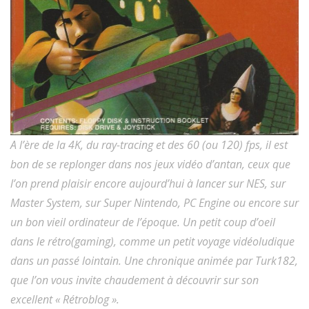
A l’ère de la 4K, du ray-tracing et des 60 (ou 120) fps, il est
bon de se replonger dans nos jeux vidéo d’antan, ceux que
l’on prend plaisir encore aujourd’hui à lancer sur NES, sur
Master System, sur Super Nintendo, PC Engine ou encore sur
un bon vieil ordinateur de l’époque. Un petit coup d’oeil
dans le rétro(gaming), comme un petit voyage vidéoludique
dans un passé lointain. Une chronique animée par Turk182,
que l’on vous invite chaudement à découvrir sur son
excellent « Rétroblog ».