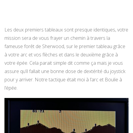
Les deux premiers tableaux sont presque identiques, votre
mission sera de vous frayer un chemin à travers la
fameuse forêt de Sherwood, sur le premier tableau grâce
à votre arc et vos flèches et dans le deuxième grâce à
votre épée. Cela parait simple dit comme ça mais je vous
assure qu’il fallait une bonne dose de dextérité du joystick
pour y arriver. Notre tactique était moi à l’arc et Boulie à
l’épée.