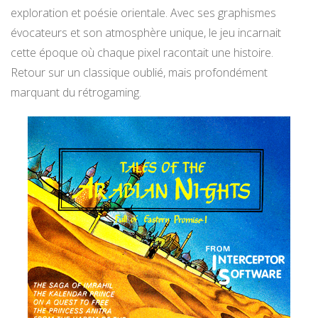
exploration et poésie orientale. Avec ses graphismes
évocateurs et son atmosphère unique, le jeu incarnait
cette époque où chaque pixel racontait une histoire.
Retour sur un classique oublié, mais profondément
marquant du rétrogaming.