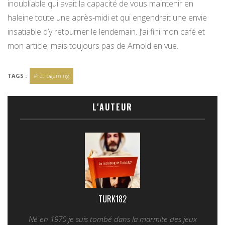
inoubliable qui avait la capacité de vous maintenir en
haleine toute une après-midi et qui engendrait une envie
insatiable d’y retourner le lendemain. J’ai fini mon café et
mon article, mais toujours pas de Arnold en vue.
TAGS :
#retrogaming
L'AUTEUR
TURK182
Né en 1970 je suis tombé dans la marmite des jeux