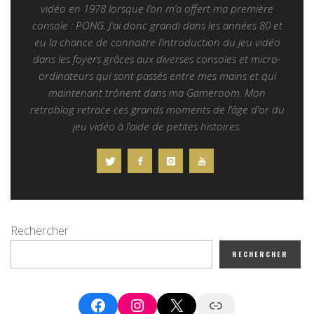
vidéo en 1978 lorsque l’on m’a offert ma première
console : PONG. J’ai donc grandi dans les années 80 et
eu la chance de connaitre l’introduction du jeu vidéo
dans les foyers grâces aux diverses consoles et micro-
ordinateurs qui sont passés entre mes mains et qui
maintenant trônent dans ma Gameroom. Mon
retroblog retrace ces grands moments de l’âge d’or du
jeu vidéo à l’aide de petites histoires.
Rechercher
RECHERCHER
Facebook
Instagram
X
Google News