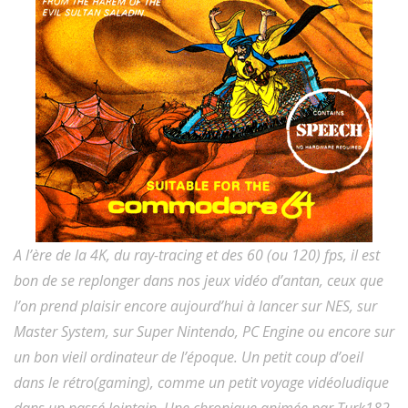
A l’ère de la 4K, du ray-tracing et des 60 (ou 120) fps, il est
bon de se replonger dans nos jeux vidéo d’antan, ceux que
l’on prend plaisir encore aujourd’hui à lancer sur NES, sur
Master System, sur Super Nintendo, PC Engine ou encore sur
un bon vieil ordinateur de l’époque. Un petit coup d’oeil
dans le rétro(gaming), comme un petit voyage vidéoludique