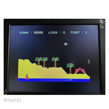
©Turk182