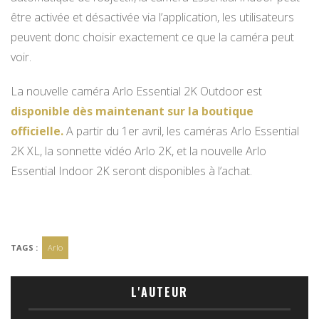
être activée et désactivée via l’application, les utilisateurs
peuvent donc choisir exactement ce que la caméra peut
voir.
La nouvelle caméra Arlo Essential 2K Outdoor est
disponible dès maintenant sur la boutique
officielle.
A partir du 1er avril, les caméras Arlo Essential
2K XL, la sonnette vidéo Arlo 2K, et la nouvelle Arlo
Essential Indoor 2K seront disponibles à l’achat.
TAGS :
Arlo
L'AUTEUR