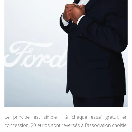
Le principe est simple : à chaque essai gratuit en
concession, 20 euros sont reversés à l’association choisie.