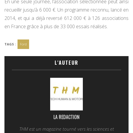
En une seule journée, l’association sélectionnée peut ainsi
recueillir jusqu’à 6 000 €. Un programme reconnu, lancé en
2014, et qui a déjà reversé 612 000 € à 126 associations
en France grâce à plus de 33 000 essais réalisés.
TAGS :
Ford
L'AUTEUR
LA REDACTION
THM est un magazine tourné vers les sciences et