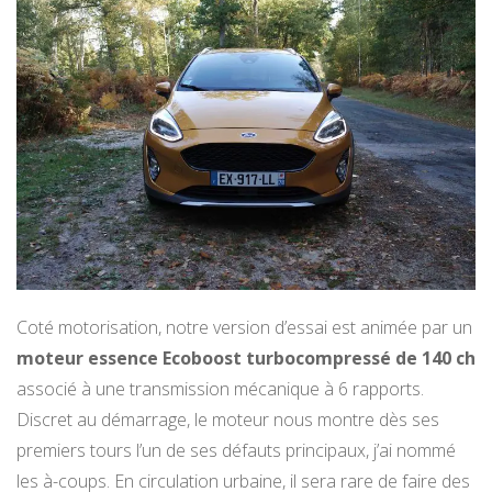
Coté motorisation, notre version d’essai est animée par un
moteur essence Ecoboost turbocompressé de 140 ch
associé à une transmission mécanique à 6 rapports.
Discret au démarrage, le moteur nous montre dès ses
premiers tours l’un de ses défauts principaux, j’ai nommé
les à-coups. En circulation urbaine, il sera rare de faire des