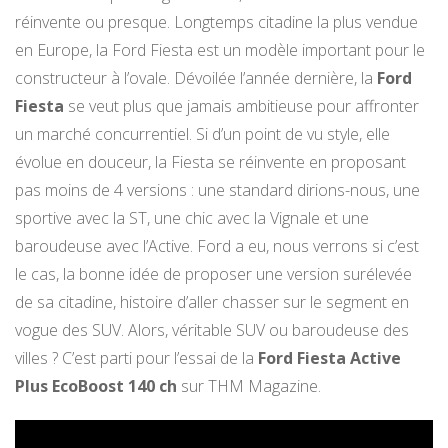
réinvente ou presque. Longtemps citadine la plus vendue
en Europe, la Ford Fiesta est un modèle important pour le
constructeur à l’ovale. Dévoilée l’année dernière, la
Ford
Fiesta
se veut plus que jamais ambitieuse pour affronter
un marché concurrentiel. Si d’un point de vu style, elle
évolue en douceur, la Fiesta se réinvente en proposant
pas moins de 4 versions : une standard dirions-nous, une
sportive avec la ST, une chic avec la Vignale et une
baroudeuse avec l’Active. Ford a eu, nous verrons si c’est
le cas, la bonne idée de proposer une version surélevée
de sa citadine, histoire d’aller chasser sur le segment en
vogue des SUV. Alors, véritable SUV ou baroudeuse des
villes ? C’est parti pour l’essai de la
Ford Fiesta Active
Plus EcoBoost 140 ch
sur THM Magazine.