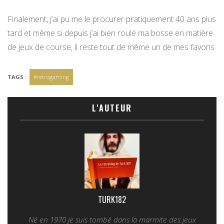
Finalement, j’ai pu me le procurer pratiquement 40 ans plus
tard et même si depuis j’ai bien roulé ma bosse en matière
de jeux de course, il reste tout de même un de mes favoris.
TAGS :
#retrogaming
L'AUTEUR
TURK182
Né en 1970 je suis tombé dans la marmite des jeux