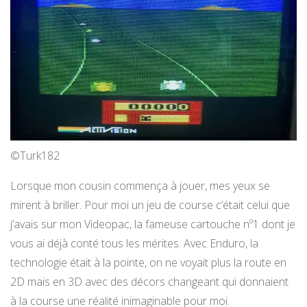
©Turk182
Lorsque mon cousin commença à jouer, mes yeux se
mirent à briller. Pour moi un jeu de course c’était celui que
j’avais sur mon Videopac, la fameuse cartouche nº1 dont je
vous ai déjà conté tous les mérites. Avec Enduro, la
technologie était à la pointe, on ne voyait plus la route en
2D mais en 3D avec des décors changeant qui donnaient
à la course une réalité inimaginable pour moi.