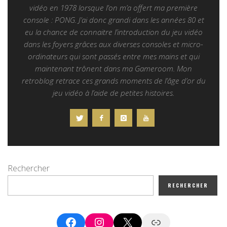
vidéo en 1978 lorsque l’on m’a offert ma première
console : PONG. J’ai donc grandi dans les années 80 et
eu la chance de connaitre l’introduction du jeu vidéo
dans les foyers grâces aux diverses consoles et micro-
ordinateurs qui sont passés entre mes mains et qui
maintenant trônent dans ma Gameroom. Mon
retroblog retrace ces grands moments de l’âge d’or du
jeu vidéo à l’aide de petites histoires.
Rechercher
RECHERCHER
Facebook
Instagram
X
Google News