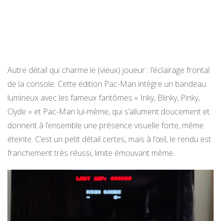
Autre détail qui charme le (vieux) joueur : l’éclairage frontal
de la console. Cette édition Pac-Man intègre un bandeau
lumineux avec les fameux fantômes « Inky, Blinky, Pinky,
Clyde » et Pac-Man lui-même, qui s’allument doucement et
donnent à l’ensemble une présence visuelle forte, même
éteinte. C’est un petit détail certes, mais à l’œil, le rendu est
franchement très réussi, limite émouvant même.