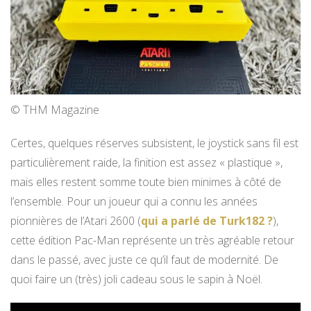
© THM Magazine
Certes, quelques réserves subsistent, le joystick sans fil est
particulièrement raide, la finition est assez « plastique »,
mais elles restent somme toute bien minimes à côté de
l’ensemble. Pour un joueur qui a connu les années
pionnières de l’Atari 2600 (
qui a parlé de Turk182 ?
),
cette édition Pac-Man représente un très agréable retour
dans le passé, avec juste ce qu’il faut de modernité. De
quoi faire un (très) joli cadeau sous le sapin à Noël.