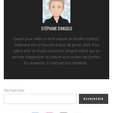
STÉPHANE D'ANGELO
Expert jeux vidéo et tech depuis sa tendre enfance,
Stéphane est un touche-à-tout de génie, doté d'un
talent inné et d'une ouverture d'esprit infinie qui lui
permet d'apprécier la culture sous toutes ses formes.
En revanche, il n'est pas très modeste...
Rechercher
RECHERCHER