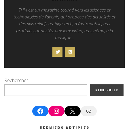
THM est un magazine tourné vers les sciences et
technologies de l'avenir, qui propose des actualités et
des avis relatifs au high-tech, à l’automobile, aux
produits connectés, aux jeux vidéo, au cinéma, à la
musique...
Rechercher
RECHERCHER
Facebook
Instagram
X
Google News
DERNIERS ARTICLES