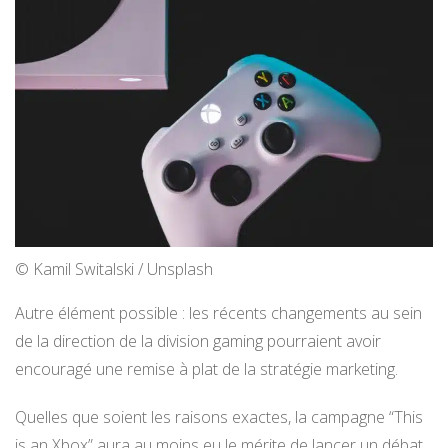
© Kamil Switalski / Unsplash
Autre élément possible : les récents changements au sein
de la direction de la division gaming pourraient avoir
encouragé une remise à plat de la stratégie marketing.
Quelles que soient les raisons exactes, la campagne “This
is an Xbox” aura au moins eu le mérite de lancer un débat