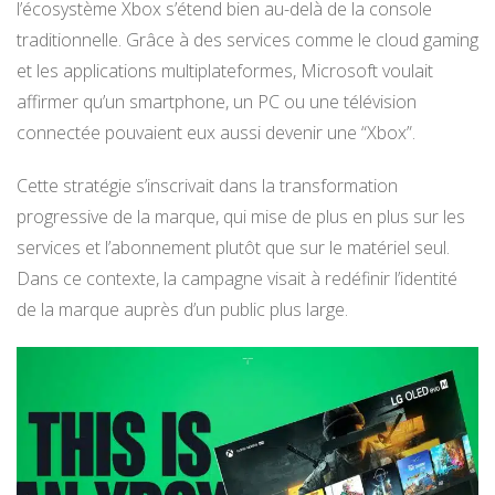
l’écosystème Xbox s’étend bien au-delà de la console
traditionnelle. Grâce à des services comme le cloud gaming
et les applications multiplateformes, Microsoft voulait
affirmer qu’un smartphone, un PC ou une télévision
connectée pouvaient eux aussi devenir une “Xbox”.
Cette stratégie s’inscrivait dans la transformation
progressive de la marque, qui mise de plus en plus sur les
services et l’abonnement plutôt que sur le matériel seul.
Dans ce contexte, la campagne visait à redéfinir l’identité
de la marque auprès d’un public plus large.