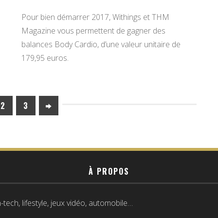
Pour bien démarrer 2017, Withings et THM
Magazine vous permettent de gagner des
balances Body Cardio, d’une valeur unitaire de
179,95 euros.
2
3
À PROPOS
tech, lifestyle, jeux vidéo, automobile…