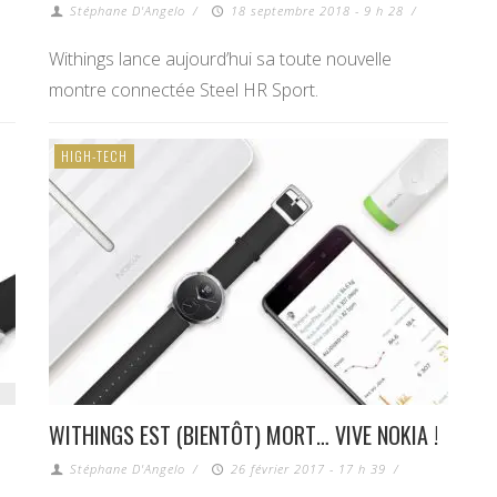
Stéphane D'Angelo
/
18 septembre 2018 - 9 h 28
/
Withings lance aujourd’hui sa toute nouvelle
montre connectée Steel HR Sport.
HIGH-TECH
WITHINGS EST (BIENTÔT) MORT… VIVE NOKIA !
Stéphane D'Angelo
/
26 février 2017 - 17 h 39
/