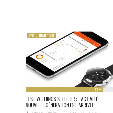
AVIS
/
HIGH-TECH
85
%
TEST WITHINGS STEEL HR : L’ACTIVITÉ
NOUVELLE GÉNÉRATION EST ARRIVÉE
Stéphane D'Angelo
/
7 avril 2017 - 18 h 34
/