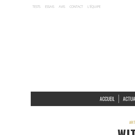
TESTS
ESSAIS
AVIS
CONTACT
L’ÉQUIPE
ACCUEIL
ACTUA
ART
WI