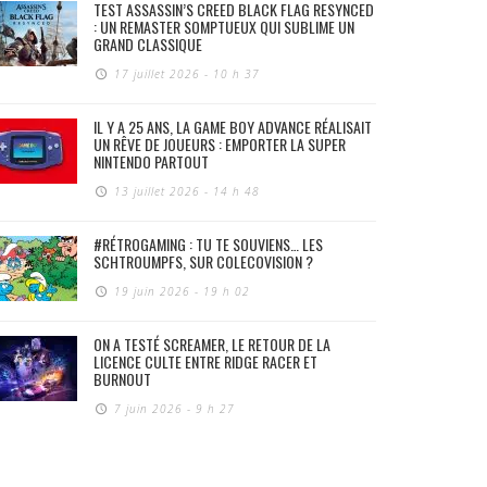
TEST ASSASSIN’S CREED BLACK FLAG RESYNCED
: UN REMASTER SOMPTUEUX QUI SUBLIME UN
GRAND CLASSIQUE
17 juillet 2026 - 10 h 37
IL Y A 25 ANS, LA GAME BOY ADVANCE RÉALISAIT
UN RÊVE DE JOUEURS : EMPORTER LA SUPER
NINTENDO PARTOUT
13 juillet 2026 - 14 h 48
#RÉTROGAMING : TU TE SOUVIENS… LES
SCHTROUMPFS, SUR COLECOVISION ?
19 juin 2026 - 19 h 02
ON A TESTÉ SCREAMER, LE RETOUR DE LA
LICENCE CULTE ENTRE RIDGE RACER ET
BURNOUT
7 juin 2026 - 9 h 27