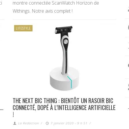
ci
montre connectée ScanWatch Horizon de
Withings. Notre avis complet !
LIFESTYLE
THE NEXT BIC THING : BIENTÔT UN RASOIR BIC
R…
CONNECTÉ, DOPÉ À L’INTELLIGENCE ARTIFICIELLE
!
La Redaction
/
7 janvier 2020 - 9 h 51
/