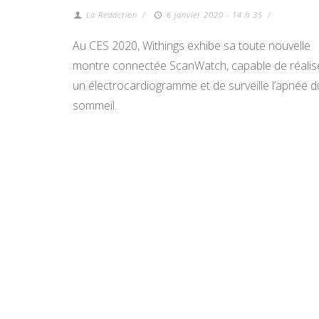
La Redaction
/
6 janvier 2020 - 14 h 35
/
Au CES 2020, Withings exhibe sa toute nouvelle
montre connectée ScanWatch, capable de réalis
un électrocardiogramme et de surveille l’apnée d
sommeil.