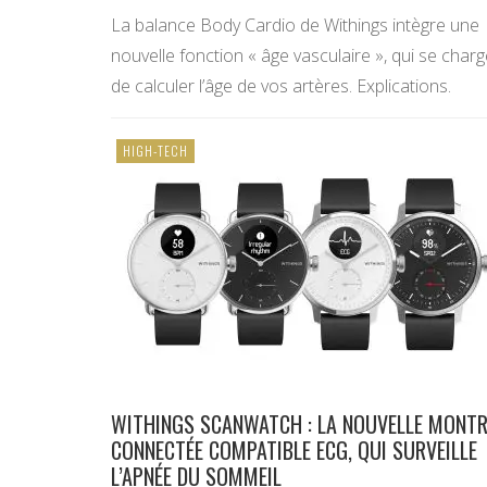
La balance Body Cardio de Withings intègre une
nouvelle fonction « âge vasculaire », qui se char
de calculer l’âge de vos artères. Explications.
HIGH-TECH
WITHINGS SCANWATCH : LA NOUVELLE MONTR
CONNECTÉE COMPATIBLE ECG, QUI SURVEILLE
L’APNÉE DU SOMMEIL