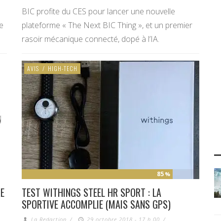
BIC profite du CES pour lancer une nouvelle
ge
plateforme « The Next BIC Thing », et un premier
rasoir mécanique connecté, dopé à l’IA.
AVIS
/
HIGH-TECH
85
%
E
TEST WITHINGS STEEL HR SPORT : LA
SPORTIVE ACCOMPLIE (MAIS SANS GPS)
La Redaction
/
29 octobre 2018 - 17 h 00
/