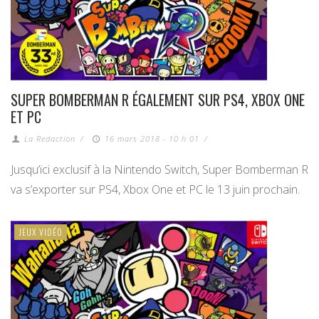
SUPER BOMBERMAN R ÉGALEMENT SUR PS4, XBOX ONE
ET PC
La Redaction
/
16 mars 2018 - 10 h 01
/
Jusqu’ici exclusif à la Nintendo Switch, Super Bomberman R
va s’exporter sur PS4, Xbox One et PC le 13 juin prochain.
JEUX VIDÉO