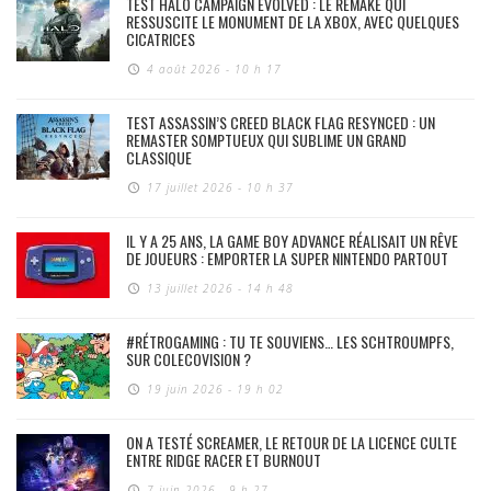
TEST HALO CAMPAIGN EVOLVED : LE REMAKE QUI
RESSUSCITE LE MONUMENT DE LA XBOX, AVEC QUELQUES
CICATRICES
4 août 2026 - 10 h 17
TEST ASSASSIN’S CREED BLACK FLAG RESYNCED : UN
REMASTER SOMPTUEUX QUI SUBLIME UN GRAND
CLASSIQUE
17 juillet 2026 - 10 h 37
IL Y A 25 ANS, LA GAME BOY ADVANCE RÉALISAIT UN RÊVE
DE JOUEURS : EMPORTER LA SUPER NINTENDO PARTOUT
13 juillet 2026 - 14 h 48
#RÉTROGAMING : TU TE SOUVIENS… LES SCHTROUMPFS,
SUR COLECOVISION ?
19 juin 2026 - 19 h 02
ON A TESTÉ SCREAMER, LE RETOUR DE LA LICENCE CULTE
ENTRE RIDGE RACER ET BURNOUT
7 juin 2026 - 9 h 27