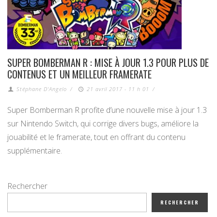
SUPER BOMBERMAN R : MISE À JOUR 1.3 POUR PLUS DE
CONTENUS ET UN MEILLEUR FRAMERATE
Stéphane D'Angelo
/
21 avril 2017 - 11 h 01
/
Super Bomberman R profite d’une nouvelle mise à jour 1.3
sur Nintendo Switch, qui corrige divers bugs, améliore la
jouabilité et le framerate, tout en offrant du contenu
supplémentaire.
Rechercher
RECHERCHER