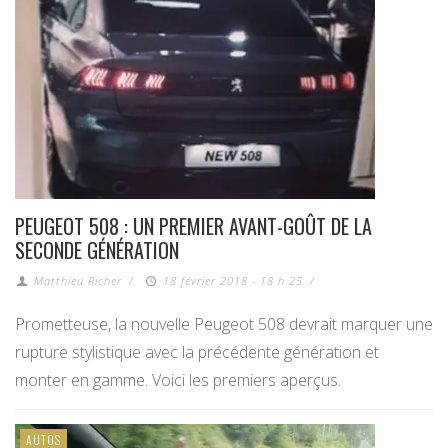
PEUGEOT 508 : UN PREMIER AVANT-GOÛT DE LA
SECONDE GÉNÉRATION
Matthieu Richer
/
18 février 2018 - 18 h 25
/
Prometteuse, la nouvelle Peugeot 508 devrait marquer une
rupture stylistique avec la précédente génération et
monter en gamme. Voici les premiers aperçus.
AUTOS