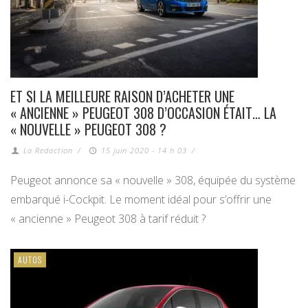
ET SI LA MEILLEURE RAISON D’ACHETER UNE
« ANCIENNE » PEUGEOT 308 D’OCCASION ÉTAIT… LA
« NOUVELLE » PEUGEOT 308 ?
La Redaction
/
15 juin 2020 - 14 h 03
/
Peugeot annonce sa « nouvelle » 308, équipée du système
embarqué i-Cockpit. Le moment idéal pour s’offrir une
« ancienne » Peugeot 308 à tarif réduit ?
AUTOS