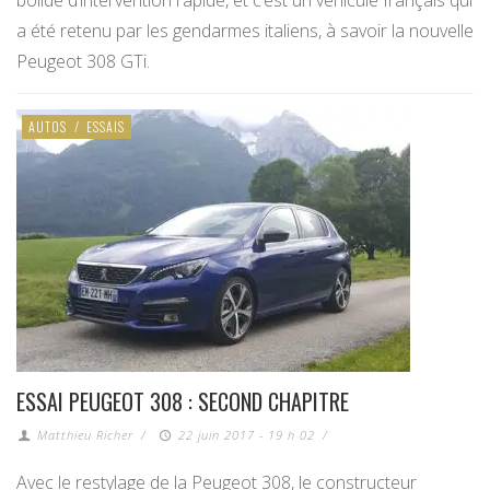
bolide d’intervention rapide, et c’est un véhicule français qui
a été retenu par les gendarmes italiens, à savoir la nouvelle
Peugeot 308 GTi.
AUTOS
/
ESSAIS
ESSAI PEUGEOT 308 : SECOND CHAPITRE
Matthieu Richer
/
22 juin 2017 - 19 h 02
/
Avec le restylage de la Peugeot 308, le constructeur