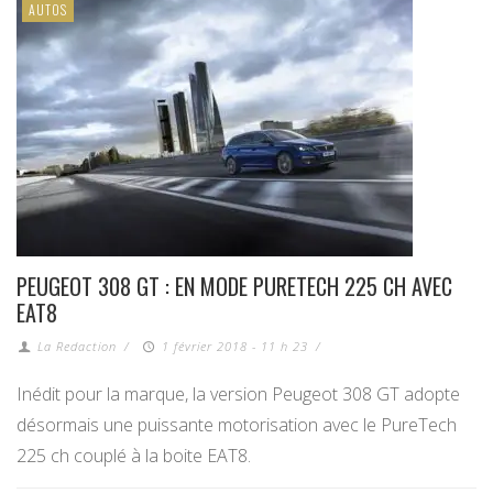
AUTOS
PEUGEOT 308 GT : EN MODE PURETECH 225 CH AVEC
EAT8
La Redaction
/
1 février 2018 - 11 h 23
/
Inédit pour la marque, la version Peugeot 308 GT adopte
désormais une puissante motorisation avec le PureTech
225 ch couplé à la boite EAT8.