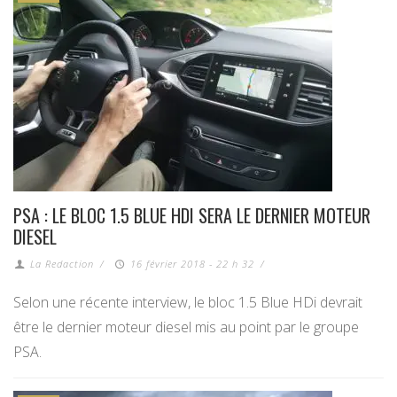
PSA : LE BLOC 1.5 BLUE HDI SERA LE DERNIER MOTEUR
DIESEL
La Redaction
/
16 février 2018 - 22 h 32
/
Selon une récente interview, le bloc 1.5 Blue HDi devrait
être le dernier moteur diesel mis au point par le groupe
PSA.