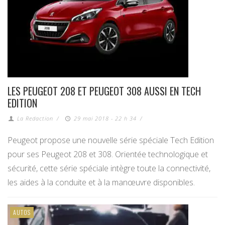
LES PEUGEOT 208 ET PEUGEOT 308 AUSSI EN TECH
EDITION
La Redaction
/
29 mai 2018 - 22 h 34
/
Peugeot propose une nouvelle série spéciale Tech Edition
pour ses Peugeot 208 et 308. Orientée technologique et
sécurité, cette série spéciale intègre toute la connectivité,
les aides à la conduite et à la manœuvre disponibles.
AUTOS