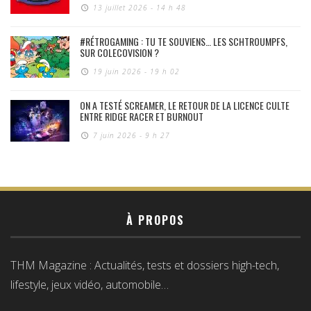
13 juillet 2026 - 14 h 48
#RÉTROGAMING : TU TE SOUVIENS… LES SCHTROUMPFS,
SUR COLECOVISION ?
19 juin 2026 - 19 h 02
ON A TESTÉ SCREAMER, LE RETOUR DE LA LICENCE CULTE
ENTRE RIDGE RACER ET BURNOUT
7 juin 2026 - 9 h 27
À PROPOS
THM Magazine : Actualités, tests et dossiers high-tech,
lifestyle, jeux vidéo, automobile…