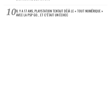
IL Y A 17 ANS, PLAYSTATION TENTAIT DÉJÀ LE « TOUT NUMÉRIQUE »
AVEC LA PSP GO… ET C’ÉTAIT UN ÉCHEC