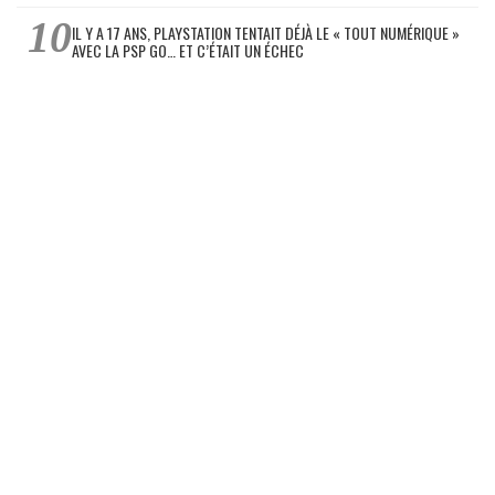
IL Y A 17 ANS, PLAYSTATION TENTAIT DÉJÀ LE « TOUT NUMÉRIQUE »
AVEC LA PSP GO… ET C’ÉTAIT UN ÉCHEC