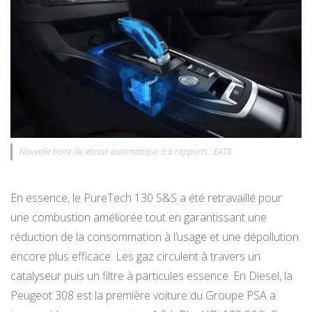
Nouvelle boite de vitesse automatique à 8 rapports : EAT8
En essence, le PureTech 130 S&S a été retravaillé pour
une combustion améliorée tout en garantissant une
réduction de la consommation à l’usage et une dépollution
encore plus efficace. Les gaz circulent à travers un
catalyseur puis un filtre à particules essence. En Diesel, la
Peugeot 308 est la première voiture du Groupe PSA a