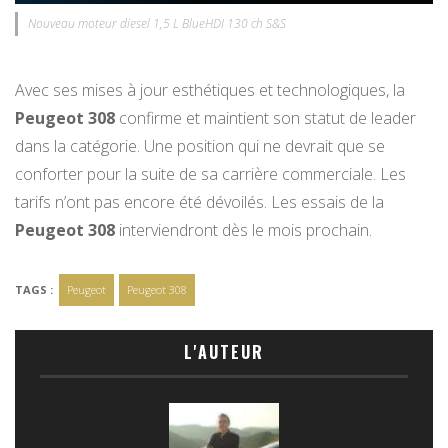
Nouveau moteur diesel 1,5 L BlueHDI 130 ch S&S
Avec ses mises à jour esthétiques et technologiques, la
Peugeot 308
confirme et maintient son statut de leader
dans la catégorie. Une position qui ne devrait que se
conforter pour la suite de sa carrière commerciale. Les
tarifs n’ont pas encore été dévoilés. Les essais de la
Peugeot 308
interviendront dès le mois prochain.
TAGS :
Peugeot
Peugeot 308
L'AUTEUR