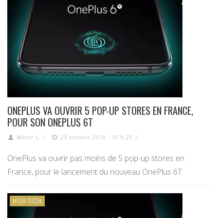
ONEPLUS VA OUVRIR 5 POP-UP STORES EN FRANCE,
POUR SON ONEPLUS 6T
Mister L.
/
23 octobre 2018 - 16 h 20
/
OnePlus va ouvrir pas moins de 5 pop-up stores en
France, pour le lancement du nouveau OnePlus 6T.
HIGH-TECH