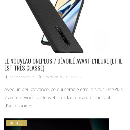
LE NOUVEAU ONEPLUS 7 DÉVOILÉ AVANT L’HEURE (ET IL
EST TRÈS CLASSE)
La Redaction
/
5 avril 2019 - 13 h 51
/
Avec un peu d’avance, ce qui semble être le futur OnePlus
7 a été dévoilé sur le web, la « faute » à un fabricant
d’accessoires.
HIGH-TECH