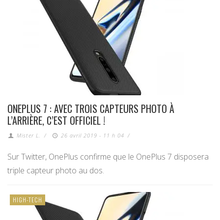
ONEPLUS 7 : AVEC TROIS CAPTEURS PHOTO À
L’ARRIÈRE, C’EST OFFICIEL !
Mister L.
/
26 avril 2019 - 11 h 04
/
Sur Twitter, OnePlus confirme que le OnePlus 7 disposera
triple capteur photo au dos.
HIGH-TECH