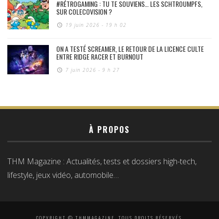
#RÉTROGAMING : TU TE SOUVIENS… LES SCHTROUMPFS,
SUR COLECOVISION ?
19 juin 2026 - 19 h 02
ON A TESTÉ SCREAMER, LE RETOUR DE LA LICENCE CULTE
ENTRE RIDGE RACER ET BURNOUT
7 juin 2026 - 9 h 27
À PROPOS
THM Magazine : Actualités, tests et dossiers high-tech,
lifestyle, jeux vidéo, automobile…
COPYRIGHT © THMMAGAZINE, TOUS DROITS RÉSERVÉS.