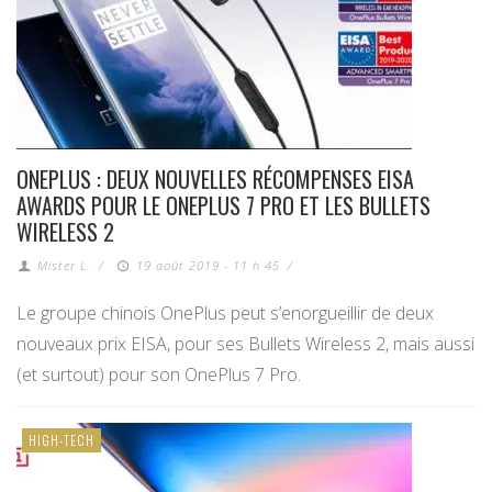
ONEPLUS : DEUX NOUVELLES RÉCOMPENSES EISA
AWARDS POUR LE ONEPLUS 7 PRO ET LES BULLETS
WIRELESS 2
Mister L.
/
19 août 2019 - 11 h 45
/
Le groupe chinois OnePlus peut s’enorgueillir de deux
nouveaux prix EISA, pour ses Bullets Wireless 2, mais aussi
(et surtout) pour son OnePlus 7 Pro.
HIGH-TECH