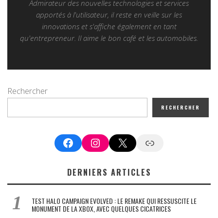
Admirateur des nouvelles technologies et services
apportés à l'utilisateur, il reste en veille sur les
innovations et s'affiche également en tant
qu'entrepreneur. Il aime le bon café et les automobiles.
Rechercher
RECHERCHER
Facebook
Instagram
X
Google News
DERNIERS ARTICLES
TEST HALO CAMPAIGN EVOLVED : LE REMAKE QUI RESSUSCITE LE
MONUMENT DE LA XBOX, AVEC QUELQUES CICATRICES