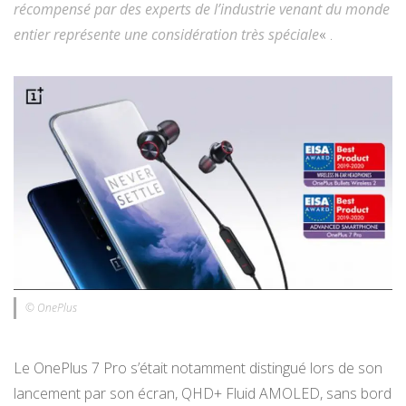
récompensé par des experts de l’industrie venant du monde
entier représente une considération très spéciale
« .
© OnePlus
Le OnePlus 7 Pro s’était notamment distingué lors de son
lancement par son écran, QHD+ Fluid AMOLED, sans bord