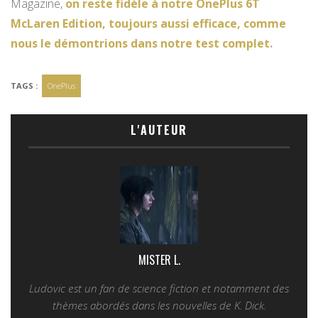
Magazine,
on reste fidèle à notre OnePlus 6T
McLaren Edition, toujours aussi efficace, comme
nous le démontrions dans notre test complet.
TAGS :
OnePlus
L'AUTEUR
MISTER L.
Ludovic est un fan de science fiction et notamment des
thèmes abordés dans les nouvelles de K. Dick.