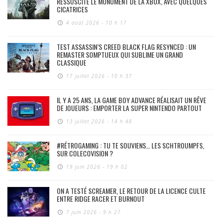
RESSUSCITE LE MONUMENT DE LA XBOX, AVEC QUELQUES
CICATRICES
4 août 2026 - 10 h 17
TEST ASSASSIN’S CREED BLACK FLAG RESYNCED : UN
REMASTER SOMPTUEUX QUI SUBLIME UN GRAND
CLASSIQUE
17 juillet 2026 - 10 h 37
IL Y A 25 ANS, LA GAME BOY ADVANCE RÉALISAIT UN RÊVE
DE JOUEURS : EMPORTER LA SUPER NINTENDO PARTOUT
13 juillet 2026 - 14 h 48
#RÉTROGAMING : TU TE SOUVIENS… LES SCHTROUMPFS,
SUR COLECOVISION ?
19 juin 2026 - 19 h 02
ON A TESTÉ SCREAMER, LE RETOUR DE LA LICENCE CULTE
ENTRE RIDGE RACER ET BURNOUT
7 juin 2026 - 9 h 27