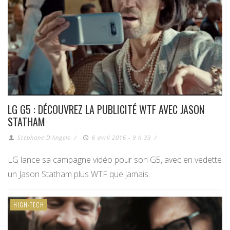
LG G5 : DÉCOUVREZ LA PUBLICITÉ WTF AVEC JASON
STATHAM
Stéphane D'Angelo
/
6 avril 2016 - 9 h 33
/
LG lance sa campagne vidéo pour son G5, avec en vedette
un Jason Statham plus WTF que jamais.
HIGH-TECH