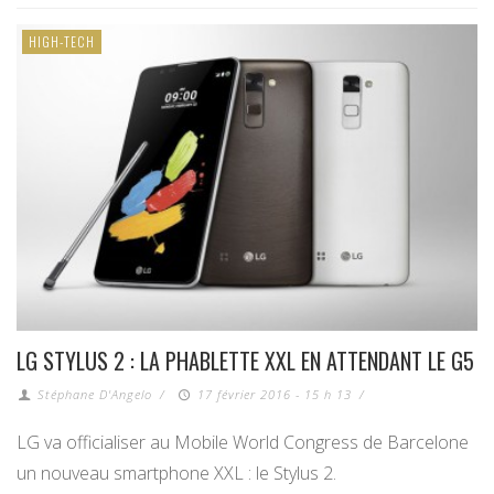
HIGH-TECH
LG STYLUS 2 : LA PHABLETTE XXL EN ATTENDANT LE G5
Stéphane D'Angelo
/
17 février 2016 - 15 h 13
/
LG va officialiser au Mobile World Congress de Barcelone
un nouveau smartphone XXL : le Stylus 2.