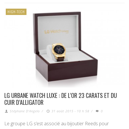
HIGH-TECH
LG URBANE WATCH LUXE : DE L’OR 23 CARATS ET DU
CUIR D’ALLIGATOR
Stéphane D'Angelo
/
31 août 2015 - 10 h 58
/
0
Le groupe LG s’est associé au bijoutier Reeds pour