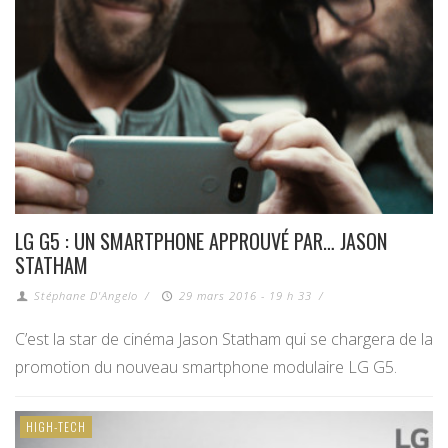
LG G5 : UN SMARTPHONE APPROUVÉ PAR… JASON
STATHAM
Stéphane D'Angelo
/
29 mars 2016 - 19 h 33
/
C’est la star de cinéma Jason Statham qui se chargera de la
promotion du nouveau smartphone modulaire LG G5.
HIGH-TECH