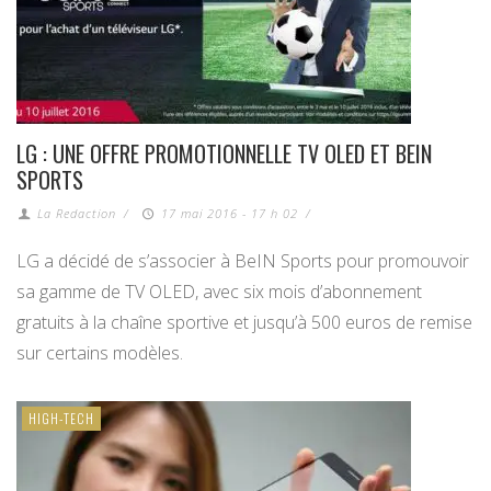
LG : UNE OFFRE PROMOTIONNELLE TV OLED ET BEIN
SPORTS
La Redaction
/
17 mai 2016 - 17 h 02
/
LG a décidé de s’associer à BeIN Sports pour promouvoir
sa gamme de TV OLED, avec six mois d’abonnement
gratuits à la chaîne sportive et jusqu’à 500 euros de remise
sur certains modèles.
HIGH-TECH