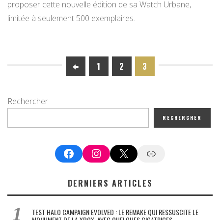
proposer cette nouvelle édition de sa Watch Urbane,
limitée à seulement 500 exemplaires.
1
2
3
Rechercher
RECHERCHER
Facebook
Instagram
X
Google News
DERNIERS ARTICLES
TEST HALO CAMPAIGN EVOLVED : LE REMAKE QUI RESSUSCITE LE
MONUMENT DE LA XBOX, AVEC QUELQUES CICATRICES