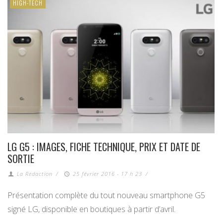
HIGH-TECH
LG G5 : IMAGES, FICHE TECHNIQUE, PRIX ET DATE DE
SORTIE
La Redaction
/
25 février 2016 - 17 h 23
/
Présentation complète du tout nouveau smartphone G5
signé LG, disponible en boutiques à partir d’avril.