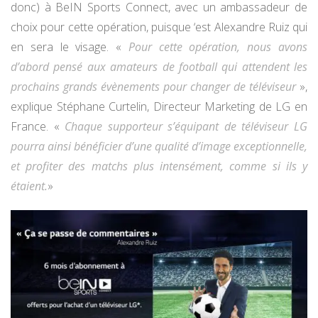
donc) à BeIN Sports Connect, avec un ambassadeur de
choix pour cette opération, puisque ‘est Alexandre Ruiz qui
en sera le visage. «
Pour cette opération, nous avons
d’abord pensé aux amateurs de football qui attendent les
prochains grands évènements pour changer de téléviseur
»,
explique Stéphane Curtelin, Directeur Marketing de LG en
France. «
Chaque supporteur s’équipant de téléviseur LG
pourra ainsi bénéficier d’une qualité d’image exceptionnelle,
et profiter des matchs plus intensément, comme si ils y
étaient.
»