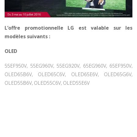
L’offre promotionnelle LG est valable sur les
modèles suivants :
OLED
55EF950V, 55EG960V, 55EG920V, 65EG960V, 65EF950V,
OLED65B6V, OLED65C6V, OLED65E6V, OLED65G6V,
OLED55B6V, OLED55C6V, OLED55E6V