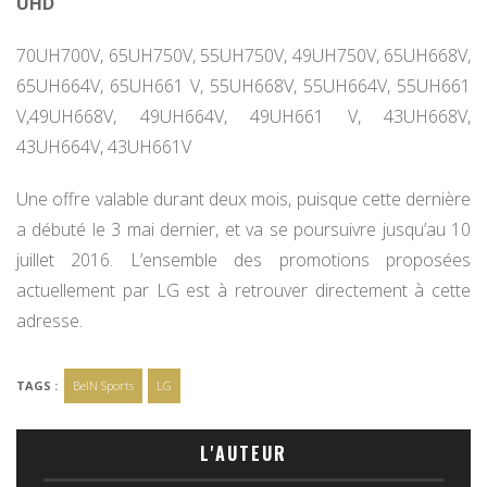
UHD
70UH700V, 65UH750V, 55UH750V, 49UH750V, 65UH668V,
65UH664V, 65UH661 V, 55UH668V, 55UH664V, 55UH661
V,49UH668V, 49UH664V, 49UH661 V, 43UH668V,
43UH664V, 43UH661V
Une offre valable durant deux mois, puisque cette dernière
a débuté le 3 mai dernier, et va se poursuivre jusqu’au 10
juillet 2016. L’ensemble des promotions proposées
actuellement par LG est à retrouver directement à cette
adresse.
TAGS :
BeIN Sports
LG
L'AUTEUR