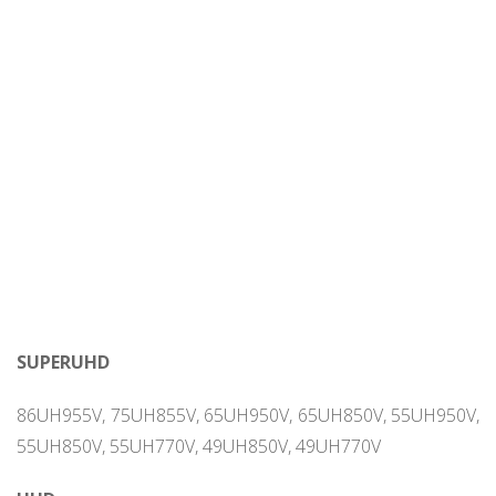
SUPERUHD
86UH955V, 75UH855V, 65UH950V, 65UH850V, 55UH950V,
55UH850V, 55UH770V, 49UH850V, 49UH770V