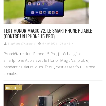
TEST HONOR MAGIC V2, LE SMARTPHONE PLIABLE
(CONTRE UN IPHONE 15 PRO)
Stéphane D'Angelo
/
6 mai 2024 - 21 h 42
/
Propriétaire d’un iPhone 15 Pro, j’ai échangé le
smartphone Apple avec le Honor Magic V2 (pliable)
pendant plusieurs jours. Et oui, c’est assez fou ! Le test
complet.
HIGH-TECH