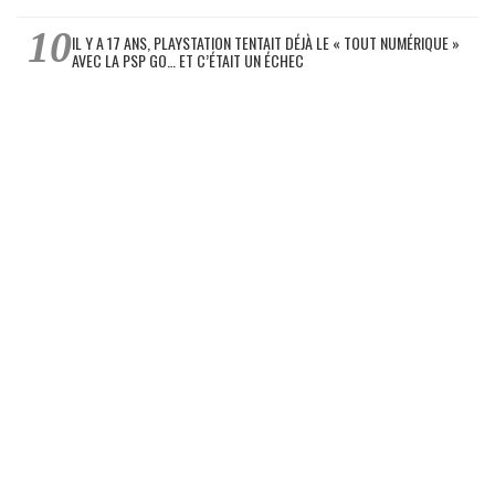
IL Y A 17 ANS, PLAYSTATION TENTAIT DÉJÀ LE « TOUT NUMÉRIQUE »
AVEC LA PSP GO… ET C’ÉTAIT UN ÉCHEC