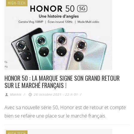
HIGH-TECH
HONOR 50 : LA MARQUE SIGNE SON GRAND RETOUR
SUR LE MARCHÉ FRANÇAIS !
Mathis
/
26 octobre 2021 - 22 h 01
/
Avec sa nouvelle série 50, Honor est de retour et compte
bien se refaire une place sur le marché français.
HIGH-TECH