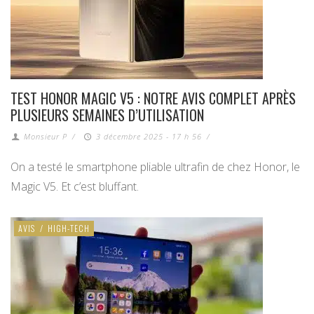
TEST HONOR MAGIC V5 : NOTRE AVIS COMPLET APRÈS
PLUSIEURS SEMAINES D’UTILISATION
Monsieur P
/
3 décembre 2025 - 17 h 56
/
On a testé le smartphone pliable ultrafin de chez Honor, le
Magic V5. Et c’est bluffant.
AVIS
/
HIGH-TECH