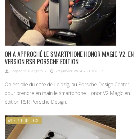
ON A APPROCHÉ LE SMARTPHONE HONOR MAGIC V2, EN
VERSION RSR PORSCHE EDITION
Stéphane D'Angelo
/
28 janvier 2024 - 21 h 05
/
On est allé du côté de Leipzig, au Porsche Design Center,
pour prendre en main le smartphone Honor V2 Magic en
édition RSR Porsche Design.
AVIS
/
HIGH-TECH