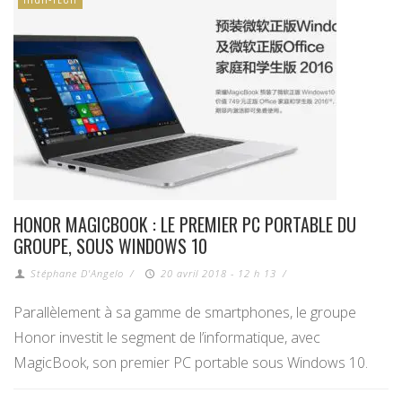
HONOR MAGICBOOK : LE PREMIER PC PORTABLE DU
GROUPE, SOUS WINDOWS 10
Stéphane D'Angelo
/
20 avril 2018 - 12 h 13
/
Parallèlement à sa gamme de smartphones, le groupe
Honor investit le segment de l’informatique, avec
MagicBook, son premier PC portable sous Windows 10.