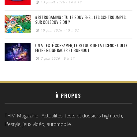
13 juillet 2026 - 14 h 48
#RÉTROGAMING : TU TE SOUVIENS… LES SCHTROUMPFS,
SUR COLECOVISION ?
19 juin 2026 - 19 h 02
ON A TESTÉ SCREAMER, LE RETOUR DE LA LICENCE CULTE
ENTRE RIDGE RACER ET BURNOUT
7 juin 2026 - 9 h 27
À PROPOS
THM Magazine : Actualités, tests et dossiers high-tech,
lifestyle, jeux vidéo, automobile…