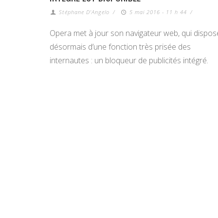
Stéphane D'Angelo
/
5 mai 2016 - 11 h 44
/
Opera met à jour son navigateur web, qui dispos
désormais d’une fonction très prisée des
internautes : un bloqueur de publicités intégré.