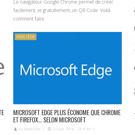
Le navigateur Google Chrome permet de créer
facilement, et gratuitement, un QR Code. Voilà
comment faire.
HIGH-TECH
TE
MICROSOFT EDGE PLUS ÉCONOME QUE CHROME
ET FIREFOX… SELON MICROSOFT
La Redaction
/
21 juin 2016 - 23 h 44
/