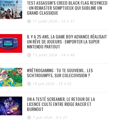
TEST ASSASSIN’S CREED BLACK FLAG RESYNCED
: UN REMASTER SOMPTUEUX QUI SUBLIME UN
GRAND CLASSIQUE
17 juillet 2026 - 10 h 37
IL Y A 25 ANS, LA GAME BOY ADVANCE RÉALISAIT
UN RÊVE DE JOUEURS : EMPORTER LA SUPER
NINTENDO PARTOUT
13 juillet 2026 - 14 h 48
#RÉTROGAMING : TU TE SOUVIENS… LES
SCHTROUMPFS, SUR COLECOVISION ?
19 juin 2026 - 19 h 02
ON A TESTÉ SCREAMER, LE RETOUR DE LA
LICENCE CULTE ENTRE RIDGE RACER ET
BURNOUT
7 juin 2026 - 9 h 27