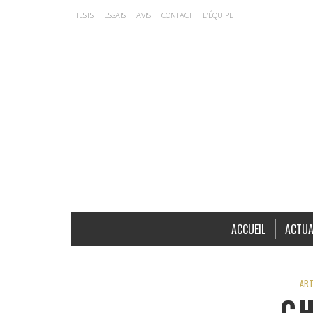
TESTS
ESSAIS
AVIS
CONTACT
L’ÉQUIPE
ACCUEIL
ACTUA
ART
C