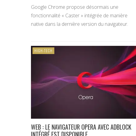
Google Chrome propose désormais une
fonctionnalité « Caster » intégrée de manière
native dans la dernière version du navigateur.
HIGH-TECH
WEB : LE NAVIGATEUR OPERA AVEC ADBLOCK
INTÉGRÉ EST DISPONIBLE