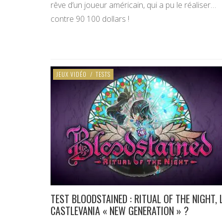
rêve d’un joueur américain, qui a pu le réaliser…
contre 90 100 dollars !
JEUX VIDÉO
/
TESTS
TEST BLOODSTAINED : RITUAL OF THE NIGHT, 
CASTLEVANIA « NEW GENERATION » ?