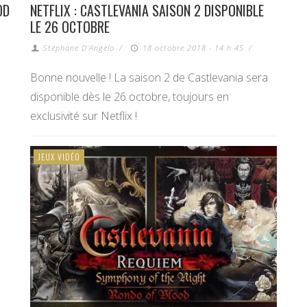
OD
NETFLIX : CASTLEVANIA SAISON 2 DISPONIBLE
LE 26 OCTOBRE
Stéphane D'Angelo
/
18 octobre 2018 - 14 h 45
/
Bonne nouvelle ! La saison 2 de Castlevania sera
disponible dès le 26 octobre, toujours en
exclusivité sur Netflix !
JEUX VIDÉO