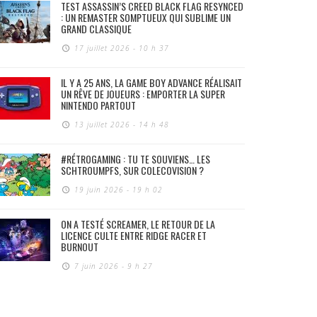
TEST ASSASSIN’S CREED BLACK FLAG RESYNCED
: UN REMASTER SOMPTUEUX QUI SUBLIME UN
GRAND CLASSIQUE
17 juillet 2026 - 10 h 37
IL Y A 25 ANS, LA GAME BOY ADVANCE RÉALISAIT
UN RÊVE DE JOUEURS : EMPORTER LA SUPER
NINTENDO PARTOUT
13 juillet 2026 - 14 h 48
#RÉTROGAMING : TU TE SOUVIENS… LES
SCHTROUMPFS, SUR COLECOVISION ?
19 juin 2026 - 19 h 02
ON A TESTÉ SCREAMER, LE RETOUR DE LA
LICENCE CULTE ENTRE RIDGE RACER ET
BURNOUT
7 juin 2026 - 9 h 27