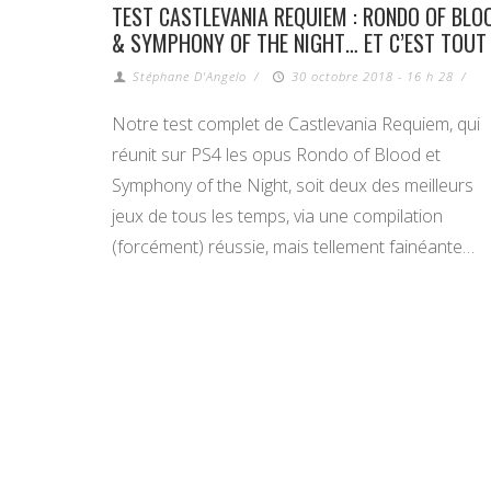
TEST CASTLEVANIA REQUIEM : RONDO OF BLO
& SYMPHONY OF THE NIGHT… ET C’EST TOUT
Stéphane D'Angelo
/
30 octobre 2018 - 16 h 28
/
Notre test complet de Castlevania Requiem, qui
réunit sur PS4 les opus Rondo of Blood et
Symphony of the Night, soit deux des meilleurs
jeux de tous les temps, via une compilation
(forcément) réussie, mais tellement fainéante…