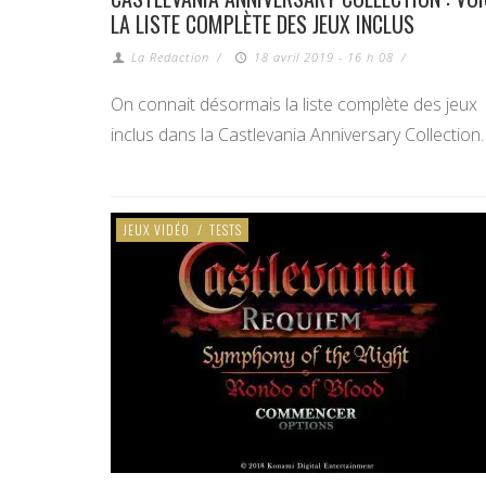
LA LISTE COMPLÈTE DES JEUX INCLUS
La Redaction
/
18 avril 2019 - 16 h 08
/
On connait désormais la liste complète des jeux
inclus dans la Castlevania Anniversary Collection.
JEUX VIDÉO
/
TESTS