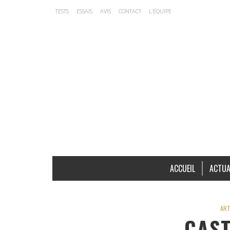
TESTS
ESSAIS
AVIS
CONTACT
L’ÉQUIPE
ACCUEIL
ACTUA
ART
CAST