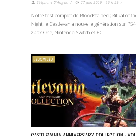
Stéphane D'Angelo
/
27 juin 2019 - 16 h 39
/
Notre test complet de Bloodstained ; Ritual of th
Night, le Castlevania nouvelle génération sur PS4
Xbox One, Nintendo Switch et PC.
JEUX VIDÉO
CASTLEVANIA ANNIVERSARY COLLECTION : VOI