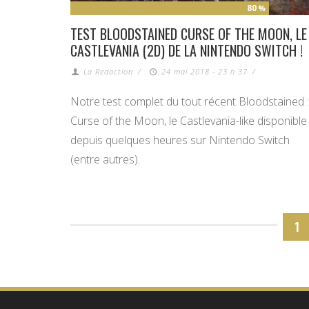
80
%
TEST BLOODSTAINED CURSE OF THE MOON, LE
CASTLEVANIA (2D) DE LA NINTENDO SWITCH !
La Redaction
/
24 mai 2018 - 23 h 37
/
Notre test complet du tout récent Bloodstained :
Curse of the Moon, le Castlevania-like disponible
depuis quelques heures sur Nintendo Switch
(entre autres).
1