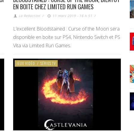
EN BOITE CHEZ LIMITED RUN GAMES
La Redaction
/
11 mars 2019 - 16 h 51
/
L’excellent Bloodstained : Curse of the Moon sera
disponible en boite sur PS4, Nintendo Switch et PS
Vita via Limited Run Games.
JEUX VIDÉO
/
SÉRIES TV