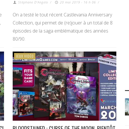
Stéphane D'Angelo
/
20 mai 2019 - 16 h 06
/
e
On a testé le tout récent Castlevania Anniversary
,
Collection, qui permet de (re)jouer à un total de 8
épisodes de la saga emblématique des années
80/90.
JEUX VIDÉO
CI
BLOODSTAINED : CURSE OF THE MOON, BIENTÔT