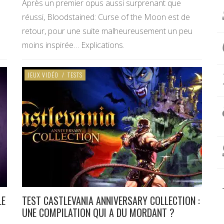
Après un premier opus aussi surprenant que
réussi, Bloodstained: Curse of the Moon est de
retour, pour une suite malheureusement un peu
moins inspirée… Explications.
JEUX VIDÉO
/
TESTS
LE
TEST CASTLEVANIA ANNIVERSARY COLLECTION :
UNE COMPILATION QUI A DU MORDANT ?