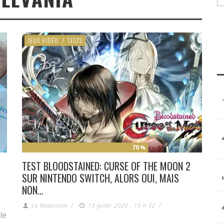
JEUX VIDÉO
/
TESTS
70
%
TEST BLOODSTAINED: CURSE OF THE MOON 2
SUR NINTENDO SWITCH, ALORS OUI, MAIS
NON…
La Redaction
/
13 juillet 2020 - 15 h 52
/
le