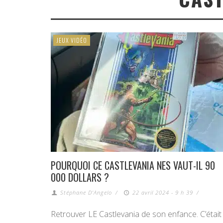
JEUX VIDÉO
POURQUOI CE CASTLEVANIA NES VAUT-IL 90
000 DOLLARS ?
Stéphane D'Angelo
/
22 avril 2024 - 9 h 39
/
Retrouver LE Castlevania de son enfance. C’était 