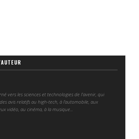
'AUTEUR
é vers les sciences et technologies de l'avenir, qui
es avis relatifs au high-tech, à l’automobile, aux
ux vidéo, au cinéma, à la musique...