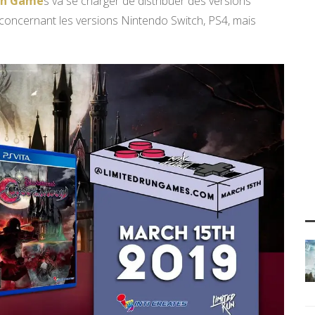
un Game
s va se charger de distribuer des versions
oncernant les versions Nintendo Switch, PS4, mais