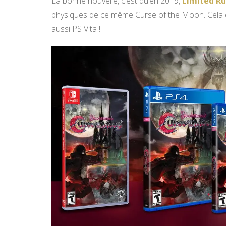
La bonne nouvelle, c’est qu’en 2019,
Limited R
physiques de ce même Curse of the Moon. Cela c
aussi PS Vita !