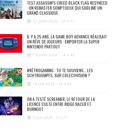
TEST ASSASSIN’S CREED BLACK FLAG RESYNCED
: UN REMASTER SOMPTUEUX QUI SUBLIME UN
GRAND CLASSIQUE
17 juillet 2026 - 10 h 37
IL Y A 25 ANS, LA GAME BOY ADVANCE RÉALISAIT
UN RÊVE DE JOUEURS : EMPORTER LA SUPER
NINTENDO PARTOUT
13 juillet 2026 - 14 h 48
#RÉTROGAMING : TU TE SOUVIENS… LES
SCHTROUMPFS, SUR COLECOVISION ?
19 juin 2026 - 19 h 02
ON A TESTÉ SCREAMER, LE RETOUR DE LA
LICENCE CULTE ENTRE RIDGE RACER ET
BURNOUT
7 juin 2026 - 9 h 27