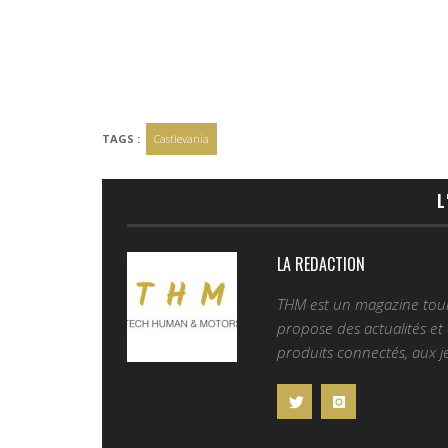
TAGS :
Castlevania
L
LA REDACTION
THM est un magazine tourn
propose des actualités et d
produits connectés, aux je