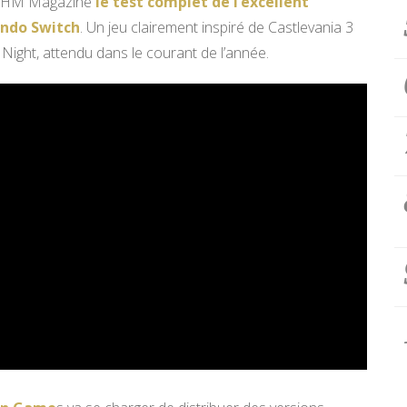
r THM Magazine
le test complet de l’excellent
endo Switch
. Un jeu clairement inspiré de Castlevania 3
he Night, attendu dans le courant de l’année.