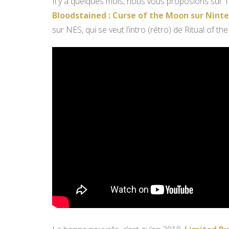
Il y a quelques mois, nous vous proposions su
Bloodstained : Curse of the Moon sur Nint
sur NES, qui se veut l’intro (rétro) de Ritual of t