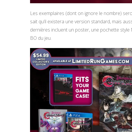
Les exemplaires (dont on ignore le nombre) ser
sait qu’il existera une version standard, mais auss
dernières incluent un poster, une pochette style N
BO du jeu.