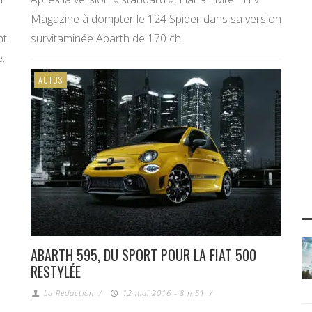
Magazine à dompter le 124 Spider dans sa version
nt
survitaminée Abarth de 170 ch.
.
AUTOS
ABARTH 595, DU SPORT POUR LA FIAT 500
RESTYLÉE
La Redaction
/
12 mai 2016 - 8 h 51
/