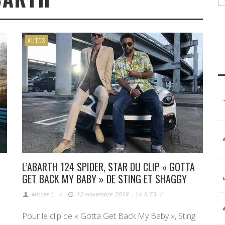
AUTOS
L’ABARTH 124 SPIDER, STAR DU CLIP « GOTTA
GET BACK MY BABY » DE STING ET SHAGGY
Mister L.
/
12 novembre 2018 - 14 h 53
/
Pour le clip de « Gotta Get Back My Baby », Sting