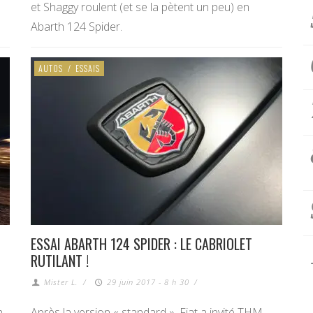
et Shaggy roulent (et se la pètent un peu) en
Abarth 124 Spider.
AUTOS
/
ESSAIS
ESSAI ABARTH 124 SPIDER : LE CABRIOLET
RUTILANT !
Mister L.
/
29 juin 2017 - 8 h 30
/
h
Après la version « standard », Fiat a invité THM