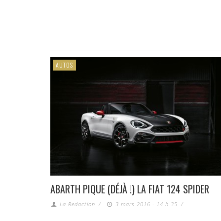
AUTOS
ABARTH PIQUE (DÉJÀ !) LA FIAT 124 SPIDER
La Redaction
/
3 mars 2016 - 14 h 35
/