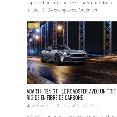
superbe hommage au passé, avec une édition
limitée… à 124 exemplaires, forcément.
AUTOS
ABARTH 124 GT : LE ROADSTER AVEC UN TOIT
RIGIDE EN FIBRE DE CARBONE
La Redaction
/
1 mars 2018 - 12 h 04
/
A Genève, on pourra découvrir la nouvelle Abart