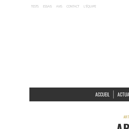
TESTS
ESSAIS
AVIS
CONTACT
L’ÉQUIPE
ACCUEIL
ACTUA
ART
A