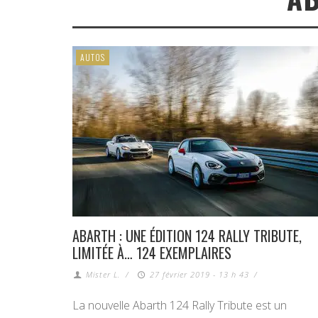
AUTOS
ABARTH : UNE ÉDITION 124 RALLY TRIBUTE,
LIMITÉE À… 124 EXEMPLAIRES
Mister L.
/
27 février 2019 - 13 h 43
/
La nouvelle Abarth 124 Rally Tribute est un