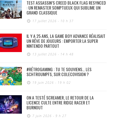
TEST ASSASSIN’S CREED BLACK FLAG RESYNCED
: UN REMASTER SOMPTUEUX QUI SUBLIME UN
GRAND CLASSIQUE
17 juillet 2026 - 10 h 37
IL Y A 25 ANS, LA GAME BOY ADVANCE RÉALISAIT
UN RÊVE DE JOUEURS : EMPORTER LA SUPER
NINTENDO PARTOUT
13 juillet 2026 - 14 h 48
#RÉTROGAMING : TU TE SOUVIENS… LES
SCHTROUMPFS, SUR COLECOVISION ?
19 juin 2026 - 19 h 02
ON A TESTÉ SCREAMER, LE RETOUR DE LA
LICENCE CULTE ENTRE RIDGE RACER ET
BURNOUT
7 juin 2026 - 9 h 27