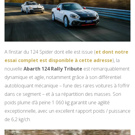
A l’instar du 124 Spider dont elle est issue (
et dont notre
essai complet est disponible à cette adresse
), la
nouvelle
Abarth 124 Rally Tribute
est remarquablement
dynamique et agile, notamment grâce à son différentiel
autobloquant mécanique – l’une des rares voitures à l’offrir
dans ce segment – et à sa répartition des masses. Son
poids plume d’à peine 1 060 kg garantit une agilité
exceptionnelle, avec un excellent rapport poids / puissance
de 6,2 kg/ch.