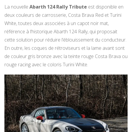
La nouvelle
Abarth 124 Rally Tribute
est disponible en
deux couleurs de carrosserie, Costa Brava Red et Turini
White, toutes deux associées à un capot noir mat,
référence à l’historique Abarth 124 Rally, qui proposait
cette solution pour réduire l’éblouissement du conducteur.
En outre, les coques de rétroviseurs et la lame avant sont
de couleur gris bronze avec la teinte rouge Costa Brava ou
rouge racing avec le coloris Turini White.