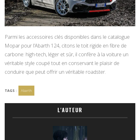
Parmi les accessoires clés disponibles dans le catalogue
Mopar pour l’Abarth 124, citons le toit rigide en fibre de
carbone: high-tech, léger et sûr, il confère à la voiture un
véritable style coupé tout en conservant le plaisir de
conduire que peut offrir un véritable roadster.
TAGS :
Abarth
L'AUTEUR