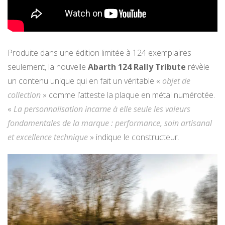
Produite dans une édition limitée à 124 exemplaires
seulement, la nouvelle
Abarth 124 Rally Tribute
révèle
un contenu unique qui en fait un véritable «
objet de
collection
» comme l’atteste la plaque en métal numérotée.
«
La personnalisation incarne à elle seule les valeurs
fondamentales de la marque : performance, soin artisanal
et excellence technique
» indique le constructeur.