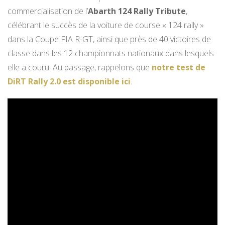
commercialisation de l’
Abarth 124 Rally Tribute
,
célébrant le succès de la voiture de course « 124 rally »
dans la Coupe FIA ​​R-GT, ainsi que près de 40 victoires de
classe dans les 12 championnats nationaux dans lesquels
elle a couru. Au passage, rappelons que
notre test de
DiRT Rally 2.0 est disponible ici
.