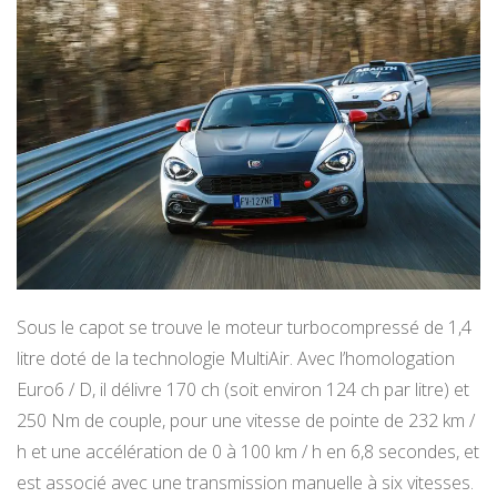
Sous le capot se trouve le moteur turbocompressé de 1,4
litre doté de la technologie MultiAir. Avec l’homologation
Euro6 / D, il délivre 170 ch (soit environ 124 ch par litre) et
250 Nm de couple, pour une vitesse de pointe de 232 km /
h et une accélération de 0 à 100 km / h en 6,8 secondes, et
est associé avec une transmission manuelle à six vitesses.