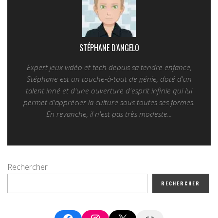
STÉPHANE D'ANGELO
Expert jeux vidéo et tech depuis sa tendre enfance,
Stéphane est un touche-à-tout de génie, doté d'un
talent inné et d'une ouverture d'esprit infinie qui lui
permet d'apprécier la culture sous toutes ses formes.
En revanche, il n'est pas très modeste...
Rechercher
RECHERCHER