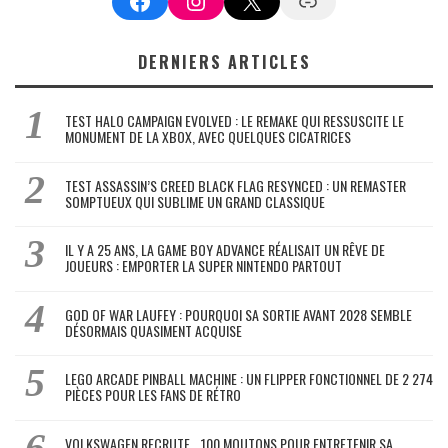
Facebook
Instagram
X
Google News
DERNIERS ARTICLES
TEST HALO CAMPAIGN EVOLVED : LE REMAKE QUI RESSUSCITE LE
MONUMENT DE LA XBOX, AVEC QUELQUES CICATRICES
TEST ASSASSIN’S CREED BLACK FLAG RESYNCED : UN REMASTER
SOMPTUEUX QUI SUBLIME UN GRAND CLASSIQUE
IL Y A 25 ANS, LA GAME BOY ADVANCE RÉALISAIT UN RÊVE DE
JOUEURS : EMPORTER LA SUPER NINTENDO PARTOUT
GOD OF WAR LAUFEY : POURQUOI SA SORTIE AVANT 2028 SEMBLE
DÉSORMAIS QUASIMENT ACQUISE
LEGO ARCADE PINBALL MACHINE : UN FLIPPER FONCTIONNEL DE 2 274
PIÈCES POUR LES FANS DE RÉTRO
VOLKSWAGEN RECRUTE… 100 MOUTONS POUR ENTRETENIR SA