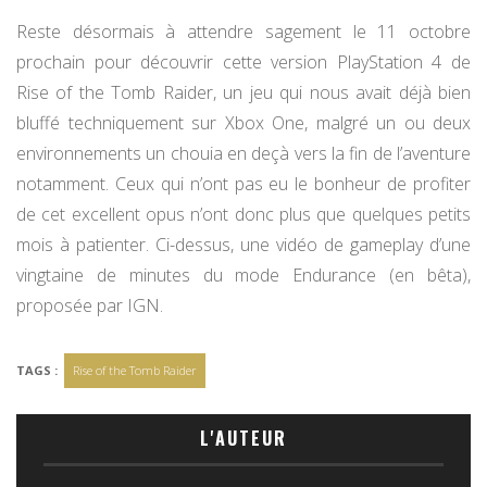
Reste désormais à attendre sagement le 11 octobre
prochain pour découvrir cette version PlayStation 4 de
Rise of the Tomb Raider, un jeu qui nous avait déjà bien
bluffé techniquement sur Xbox One, malgré un ou deux
environnements un chouia en deçà vers la fin de l’aventure
notamment. Ceux qui n’ont pas eu le bonheur de profiter
de cet excellent opus n’ont donc plus que quelques petits
mois à patienter. Ci-dessus, une vidéo de gameplay d’une
vingtaine de minutes du mode Endurance (en bêta),
proposée par IGN.
TAGS :
Rise of the Tomb Raider
L'AUTEUR