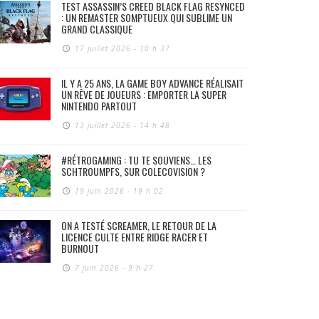
TEST ASSASSIN’S CREED BLACK FLAG RESYNCED
: UN REMASTER SOMPTUEUX QUI SUBLIME UN
GRAND CLASSIQUE
17 juillet 2026 - 10 h 37
IL Y A 25 ANS, LA GAME BOY ADVANCE RÉALISAIT
UN RÊVE DE JOUEURS : EMPORTER LA SUPER
NINTENDO PARTOUT
13 juillet 2026 - 14 h 48
#RÉTROGAMING : TU TE SOUVIENS… LES
SCHTROUMPFS, SUR COLECOVISION ?
19 juin 2026 - 19 h 02
ON A TESTÉ SCREAMER, LE RETOUR DE LA
LICENCE CULTE ENTRE RIDGE RACER ET
BURNOUT
7 juin 2026 - 9 h 27