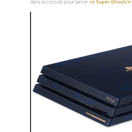
dans la console pour lancer
ce Super Ghouls’n