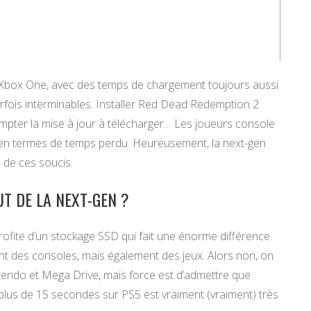
/ Xbox One, avec des temps de chargement toujours aussi
parfois interminables. Installer Red Dead Redemption 2
mpter la mise à jour à télécharger… Les joueurs console
PC en termes de temps perdu. Heureusement, la next-gen
 de ces soucis.
T DE LA NEXT-GEN ?
rofite d’un stockage SSD qui fait une énorme différence.
t des consoles, mais également des jeux. Alors non, on
ntendo et Mega Drive, mais force est d’admettre que
lus de 15 secondes sur PS5 est vraiment (vraiment) très