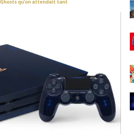
 Ghosts qu’on attendait tant
.