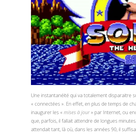
Une instantanéité qui va totalement disparaitre 
« connectées ». En effet, en plus de temps de ch
inaugurer les «
mises à jour
» par Internet, ou enc
que, parfois, il fallait attendre de longues minute
attendait tant, là où, dans les années 90, il suffis