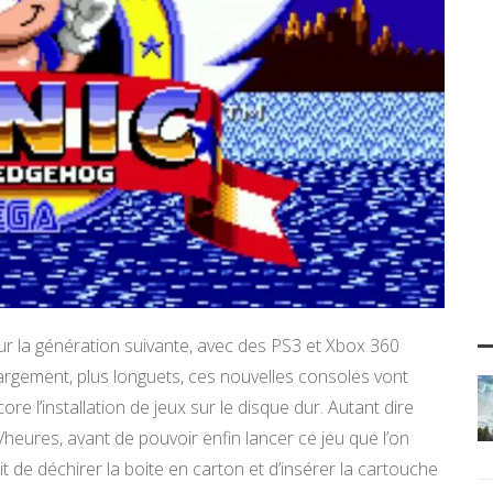
sur la génération suivante, avec des PS3 et Xbox 360
argement, plus longuets, ces nouvelles consoles vont
ore l’installation de jeux sur le disque dur. Autant dire
s/heures, avant de pouvoir enfin lancer ce jeu que l’on
ait de déchirer la boite en carton et d’insérer la cartouche