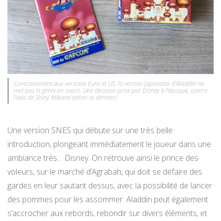
Contrairement aux versions Euro et US, la version japonaise d’Aladdin ne
met pas le génie en avant. Une décision prise par Disney à l’époque, contre
l’avis de Shinji Mikami (selon ce dernier)
Une version SNES qui débute sur une très belle
introduction, plongeant immédiatement le joueur dans une
ambiance très… Disney. On retrouve ainsi le prince des
voleurs, sur le marché d’Agrabah, qui doit se défaire des
gardes en leur sautant dessus, avec la possibilité de lancer
des pommes pour les assommer. Aladdin peut également
s’accrocher aux rebords, rebondir sur divers éléments, et