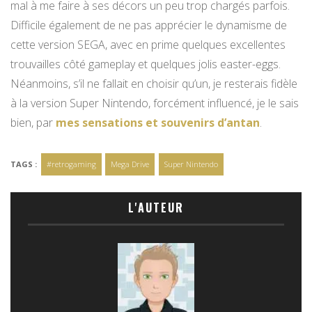
mal à me faire à ses décors un peu trop chargés parfois.
Difficile également de ne pas apprécier le dynamisme de
cette version SEGA, avec en prime quelques excellentes
trouvailles côté gameplay et quelques jolis easter-eggs.
Néanmoins, s’il ne fallait en choisir qu’un, je resterais fidèle
à la version Super Nintendo, forcément influencé, je le sais
bien, par
mes sensations et souvenirs d’antan
.
TAGS :
#retrogaming
Mega Drive
Super Nintendo
L'AUTEUR