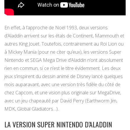
En effet, à l’approche de Noël 1993, deux versions
d’Aladdin arrivent sur les étals de Continent, Mammouth et
autres King Jouet. Toutefois, contrairement au Roi Lion ou
à Mickey Mania (pour ne citer qu’eux), les versions Super
Nintendo et SEGA Mega Drive d’Aladdin n’ont absolument
rien en commun, si ce n’est le titre évidemment. Les deux
jeux s’inspirent du dessin animé de Disney lancé quelques
mois auparavant, avec une version très fidèle du côté de
chez Capcom, et une vision plus originale sur MegaDrive,
avec un jeu chapeauté par David Perry (Earthworm Jim,
MDK, Global Gladiators…).
LA VERSION SUPER NINTENDO D’ALADDIN