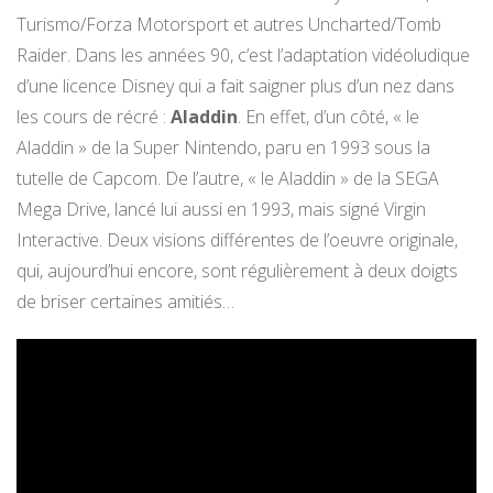
Turismo/Forza Motorsport et autres Uncharted/Tomb
Raider. Dans les années 90, c’est l’adaptation vidéoludique
d’une licence Disney qui a fait saigner plus d’un nez dans
les cours de récré :
Aladdin
. En effet, d’un côté, « le
Aladdin » de la Super Nintendo, paru en 1993 sous la
tutelle de Capcom. De l’autre, « le Aladdin » de la SEGA
Mega Drive, lancé lui aussi en 1993, mais signé Virgin
Interactive. Deux visions différentes de l’oeuvre originale,
qui, aujourd’hui encore, sont régulièrement à deux doigts
de briser certaines amitiés…