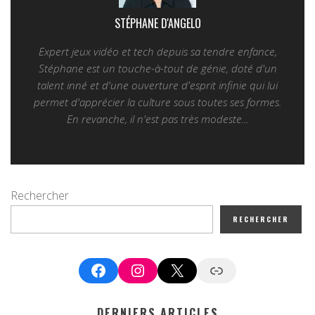
STÉPHANE D'ANGELO
Expert jeux vidéo et tech depuis sa tendre enfance,
Stéphane est un touche-à-tout de génie, doté d'un
talent inné et d'une ouverture d'esprit infinie qui lui
permet d'apprécier la culture sous toutes ses formes.
En revanche, il n'est pas très modeste...
Rechercher
RECHERCHER
Facebook
Instagram
X
Google News
DERNIERS ARTICLES