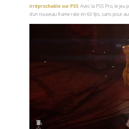
irréprochable sur PS5
. Avec la PS5 Pro, le jeu
d’un nouveau frame rate en 60 fps, sans pour autan