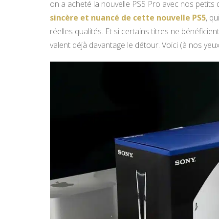
on a acheté la nouvelle PS5 Pro avec nos petits 
sincère et nuancé de cette nouvelle PS5
, q
réelles qualités. Et si certains titres ne bénéfici
valent déjà davantage le détour. Voici (à nos yeux