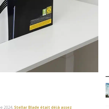
née 2024,
Stellar Blade était déjà assez