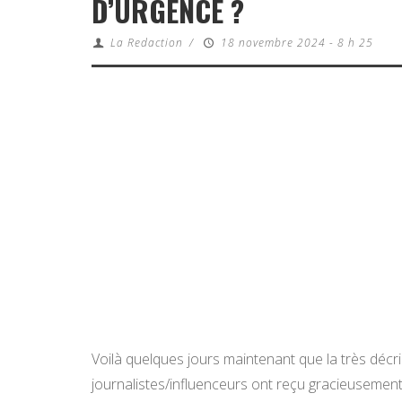
D’URGENCE ?
La Redaction
/
18 novembre 2024 - 8 h 25
Voilà quelques jours maintenant que la très décri
journalistes/influenceurs ont reçu gracieusemen