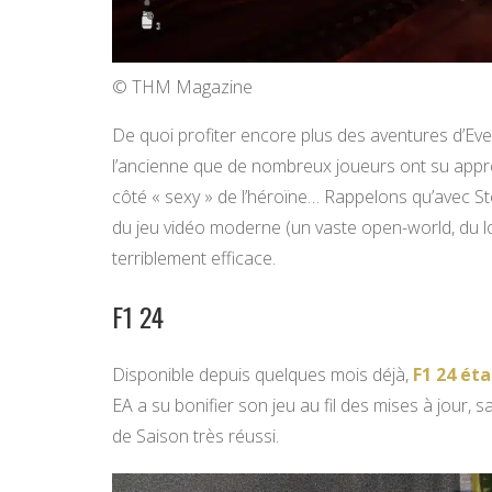
© THM Magazine
De quoi profiter encore plus des aventures d’Eve,
l’ancienne que de nombreux joueurs ont su appré
côté « sexy » de l’héroïne… Rappelons qu’avec St
du jeu vidéo moderne (un vaste open-world, du lo
terriblement efficace.
F1 24
Disponible depuis quelques mois déjà,
F1 24 éta
EA a su bonifier son jeu au fil des mises à jour
de Saison très réussi.