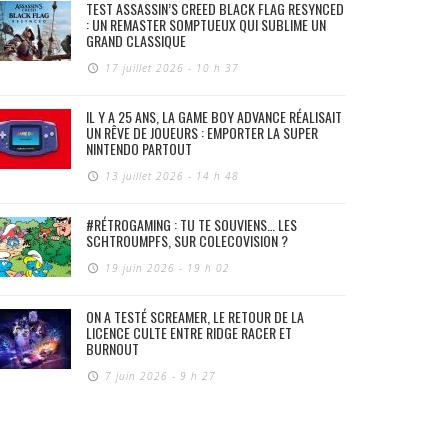
TEST ASSASSIN’S CREED BLACK FLAG RESYNCED
: UN REMASTER SOMPTUEUX QUI SUBLIME UN
GRAND CLASSIQUE
17 juillet 2026 - 10 h 37
IL Y A 25 ANS, LA GAME BOY ADVANCE RÉALISAIT
UN RÊVE DE JOUEURS : EMPORTER LA SUPER
NINTENDO PARTOUT
13 juillet 2026 - 14 h 48
#RÉTROGAMING : TU TE SOUVIENS… LES
SCHTROUMPFS, SUR COLECOVISION ?
19 juin 2026 - 19 h 02
ON A TESTÉ SCREAMER, LE RETOUR DE LA
LICENCE CULTE ENTRE RIDGE RACER ET
BURNOUT
7 juin 2026 - 9 h 27