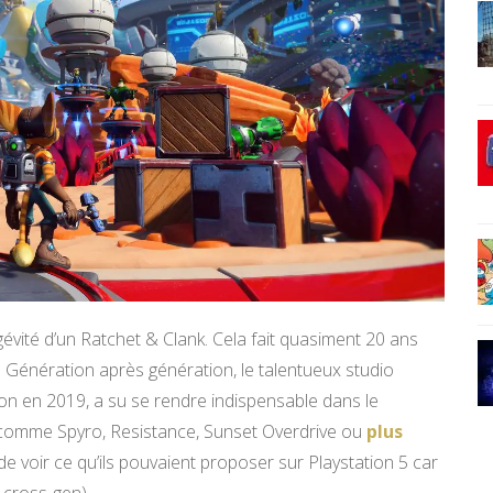
gévité d’un Ratchet & Clank. Cela fait quasiment 20 ans
Génération après génération, le talentueux studio
n en 2019, a su se rendre indispensable dans le
s comme Spyro, Resistance, Sunset Overdrive ou
plus
e voir ce qu’ils pouvaient proposer sur Playstation 5 car
 cross-gen).