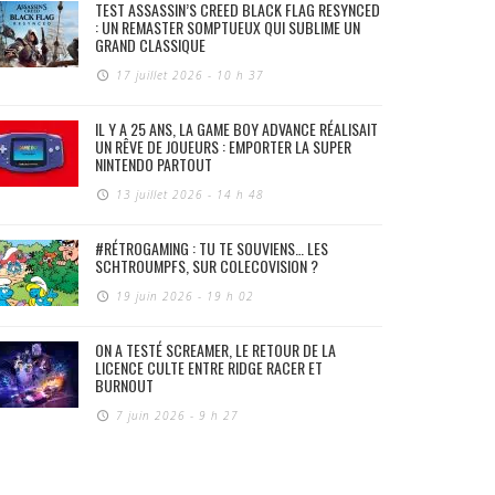
TEST ASSASSIN’S CREED BLACK FLAG RESYNCED
: UN REMASTER SOMPTUEUX QUI SUBLIME UN
GRAND CLASSIQUE
17 juillet 2026 - 10 h 37
IL Y A 25 ANS, LA GAME BOY ADVANCE RÉALISAIT
UN RÊVE DE JOUEURS : EMPORTER LA SUPER
NINTENDO PARTOUT
13 juillet 2026 - 14 h 48
#RÉTROGAMING : TU TE SOUVIENS… LES
SCHTROUMPFS, SUR COLECOVISION ?
19 juin 2026 - 19 h 02
ON A TESTÉ SCREAMER, LE RETOUR DE LA
LICENCE CULTE ENTRE RIDGE RACER ET
BURNOUT
7 juin 2026 - 9 h 27