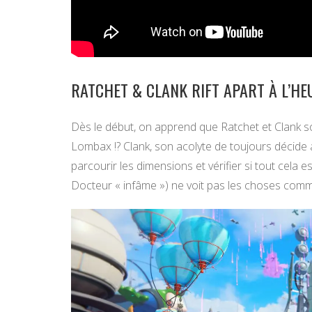
RATCHET & CLANK RIFT APART À L’HEU
Dès le début, on apprend que Ratchet et Clank so
Lombax !? Clank, son acolyte de toujours décide 
parcourir les dimensions et vérifier si tout cela 
Docteur « infâme ») ne voit pas les choses comme 