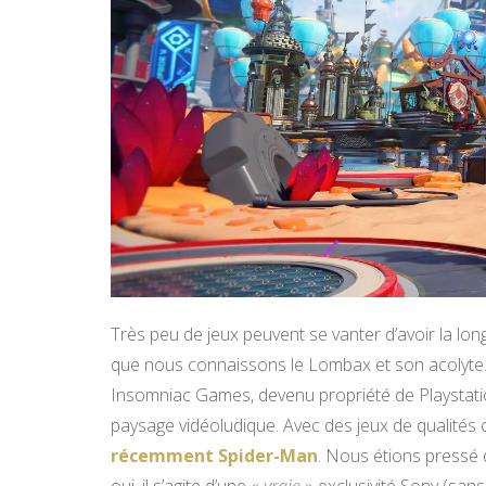
Très peu de jeux peuvent se vanter d’avoir la lon
que nous connaissons le Lombax et son acolyte. 
Insomniac Games, devenu propriété de Playstatio
paysage vidéoludique. Avec des jeux de qualité
récemment Spider-Man
. Nous étions pressé d
oui, il s’agite d’une «
vraie
» exclusivité Sony (sans