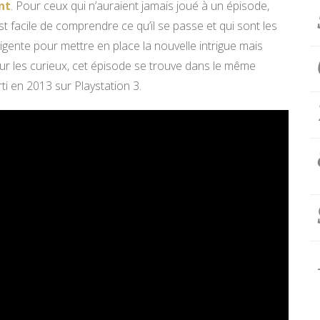
nt
. Pour ceux qui n’auraient jamais joué à un épisode,
st facile de comprendre ce qu’il se passe et qui sont les
igente pour mettre en place la nouvelle intrigue mais
ur les curieux, cet épisode se trouve dans le même
ti en 2013 sur Playstation 3.