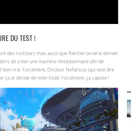
RE DU TEST !
nt des rockstars mais aussi que Ratchet serait le dernier
alors de créer une machine révolutionnaire afin de
est bien vrai. Forcément, Docteur Nefarious (qui veut dire
ça et décide de voler l’outil. Forcément, ça capote !